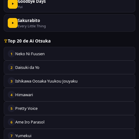
Goodbye Days
Yui
Sakurabito
Every Little Thing
Top 20 de Ai Otsuka
Neko Ni Fuusen
1
Daisuki da Yo
2
Ishikawa Oosaka Yuukou Jouyaku
3
Himawari
4
Pretty Voice
5
Ame Iro Parasol
6
Yumekui
7