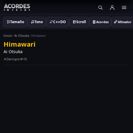
Tamaño
Tono
C↔DO
Scroll
Acordes
Afinador
Inicio
Ai Otsuka
Himawari
Himawari
Ai Otsuka
Dariopsc
10