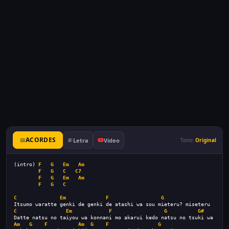
ACORDES
Letra
Video
Tono:
Original
(intro) 
F
G
Em
Am
F
G
C
C7
F
G
Em
Am
F
G
C
C
Em
F
G
Itsumo waratte genki de genki de atashi wa sou mieteru? miseteru
C
Em
F
G
G#
Datte natsu no taiyou wa konnani mo akarui kedo natsu no tsuki wa
Am
G
F
Am
G
F
G