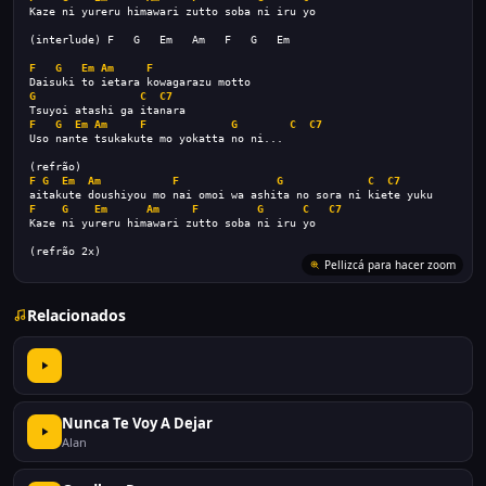
Kaze ni yureru himawari zutto soba ni iru yo
(interlude) F   G   Em   Am   F   G   Em
F
G
Em
Am
F
Daisuki to ietara kowagarazu motto
G
C
C7
Tsuyoi atashi ga itanara
F
G
Em
Am
F
G
C
C7
Uso nante tsukakute mo yokatta no ni...
(refrão)
F
G
Em
Am
F
G
C
C7
aitakute doushiyou mo nai omoi wa ashita no sora ni kiete yuku
F
G
Em
Am
F
G
C
C7
Kaze ni yureru himawari zutto soba ni iru yo
(refrão 2x)
Pellizcá para hacer zoom
Relacionados
Nunca Te Voy A Dejar
Alan