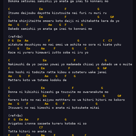
Dokoka setsunai samishii yo anata ga inai to konnani mo
C
Em
F
G
Itsumo daijoubu dayotte kizutsuite nai furi ru muri ru
C
Em
F
G
G#
Datte shinjitaitte omoeru koto daiji ni shitakatta kara da yo
Am
G
F
Am
G
F
G
Dakedo samishii yo anata ga inai to konnani mo
(refrão)
F
G
Em
Am
F
G
C
C7
aitakute doushiyou mo nai omoi wa ashita no sora ni kiete yuku
F
G
Em
Am
F
G
C
Kaze ni yureru himawari zutto soba ni iru yo
C
Em
F
G
Nakimushi da yo zenzen yowai yo madamada chisai yo dakedo ue o muite
C
Em
F
G
G#
Ano hoshi ni todoita ratte kibou o suteteru wake janai
Am
G
F
Am
G
F
G
Matteru koto wa totemo kodoku de
C
Em
F
G
Donna ni kibishii hizashi ga tsuzuite mo owaranakute mo
C
Em
F
G
G#
Kareru koto no nai aijyou mottteru no wa hitori hitori no kokoro
Am
G
F
Am
G
F
G
Itsuwari no nai kimochi o anata ni butsukete mitai
(refrão)
F
G
Em
Am
F
G
Arigatou ironna sasaete kureru kotoba ni so
C
C7
Tatta hitori no anata ni
F
G
Em
Am
F
G
C