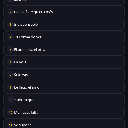
Cada día te quiero más
2
Indispensable
3
Tu Forma de Ser
4
El uno para el otro
5
La Rola
6
Si te vas
7
Le llegó el amor
8
Y ahora que
9
Me haces falta
10
Se supone
11