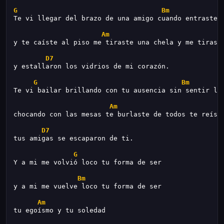
G
Bm
Te vi llegar del brazo de una amigo cuando entraste 
Am
y te caíste al piso me tiraste una chela y me tirast
D7
y estallaron los vidrios de mi corazón.
G
Bm
Te vi bailar brillando con tu ausencia sin sentir ll
Am
chocando con las mesas te burlaste de todos te reíst
D7
tus amigas se escaparon de ti.
G
Y a mi me volvió loco tu forma de ser
Bm
y a mi me vuelve loco tu forma de ser
Am
tu egoísmo y tu soledad