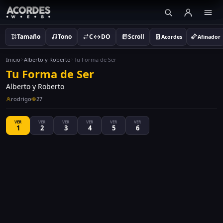
Tamaño
Tono
C↔DO
Scroll
Acordes
Afinador
Inicio
Alberto y Roberto
Tu Forma de Ser
Tu Forma de Ser
Alberto y Roberto
rodrigo
27
VER
VER
VER
VER
VER
VER
1
2
3
4
5
6