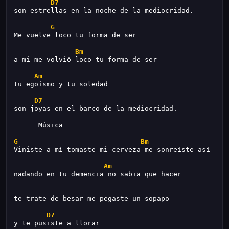
D7
son estrellas en la noche de la mediocridad.
G
Me vuelve loco tu forma de ser
Bm
a mi me volvió loco tu forma de ser
Am
tu egoísmo y tu soledad
D7
son joyas en el barco de la mediocridad.
      Música
G
Bm
Viniste a mí tomaste mi cerveza me sonreíste así
Am
nadando en tu demencia no sabia que hacer
te trate de besar me pegaste un sopapo
D7
y te pusiste a llorar