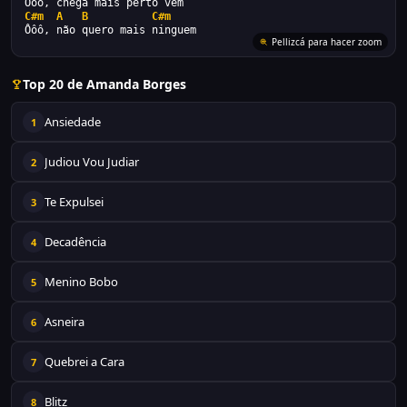
Ôôô, chega mais perto vem
C#m
A
B
C#m
Ôôô, não quero mais ninguem
Pellizcá para hacer zoom
Top 20 de Amanda Borges
Ansiedade
1
Judiou Vou Judiar
2
Te Expulsei
3
Decadência
4
Menino Bobo
5
Asneira
6
Quebrei a Cara
7
Blitz
8