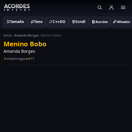
Tamaño
Tono
C↔DO
Scroll
Acordes
Afinador
Inicio
Amanda Borges
Menino Bobo
Menino Bobo
Amanda Borges
mistermagma
17