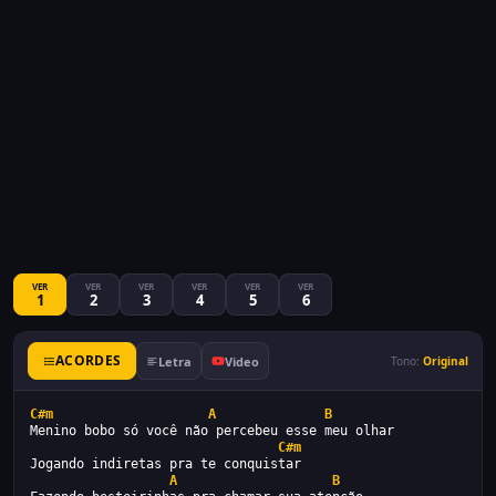
VER
VER
VER
VER
VER
VER
1
2
3
4
5
6
ACORDES
Letra
Video
Tono:
Original
C#m
A
B
Menino bobo só você não percebeu esse meu olhar
C#m
Jogando indiretas pra te conquistar
A
B