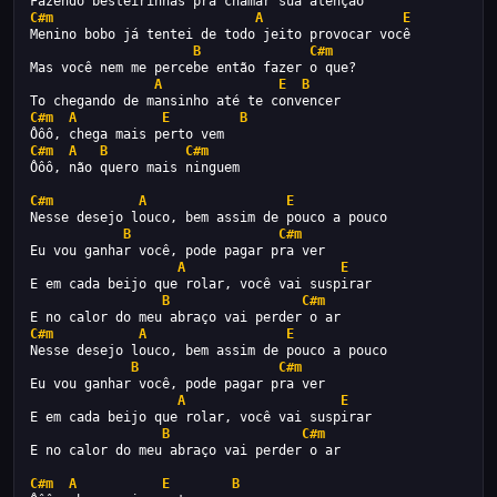
Fazendo besteirinhas pra chamar sua atenção
C#m
A
E
Menino bobo já tentei de todo jeito provocar você
B
C#m
Mas você nem me percebe então fazer o que?
A
E
B
To chegando de mansinho até te convencer
C#m
A
E
B
Ôôô, chega mais perto vem
C#m
A
B
C#m
Ôôô, não quero mais ninguem
C#m
A
E
Nesse desejo louco, bem assim de pouco a pouco
B
C#m
Eu vou ganhar você, pode pagar pra ver
A
E
E em cada beijo que rolar, você vai suspirar
B
C#m
E no calor do meu abraço vai perder o ar
C#m
A
E
Nesse desejo louco, bem assim de pouco a pouco
B
C#m
Eu vou ganhar você, pode pagar pra ver
A
E
E em cada beijo que rolar, você vai suspirar
B
C#m
E no calor do meu abraço vai perder o ar
C#m
A
E
B