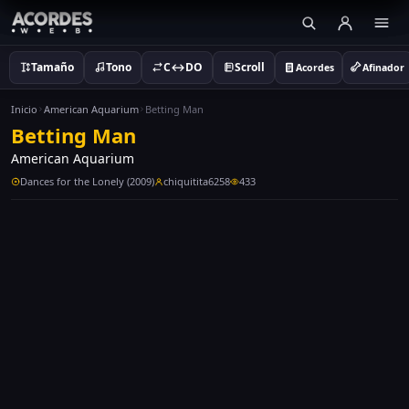
Tamaño
Tono
C↔DO
Scroll
Acordes
Afinador
Inicio
American Aquarium
Betting Man
Betting Man
American Aquarium
Dances for the Lonely (2009)
chiquitita6258
433