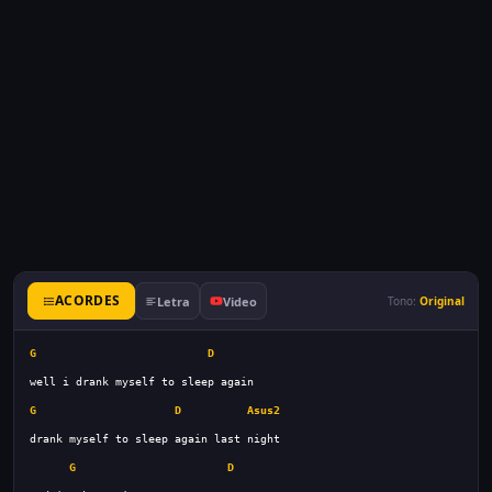
ACORDES
Letra
Video
Tono:
Original
G
D
G
D
Asus2
G
D