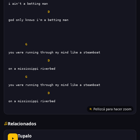
D
G
D
G
D
Pellizcá para hacer zoom
Relacionados
Tupalo