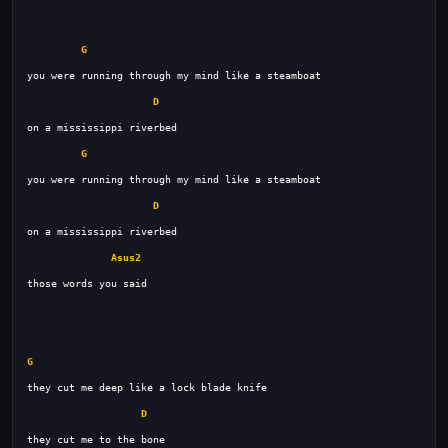
G
D
G
D
Asus2
G
D