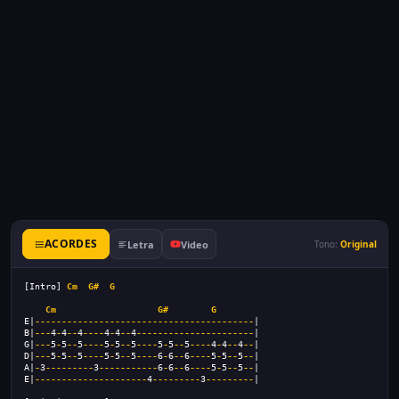
ACORDES
Letra
Video
Tono:
Original
[Intro] 
Cm
G#
G
Cm
G#
G
E|
-----------------------------------------
|
B|
---
4
-
4
--
4
----
4
-
4
--
4
----------------------
|
G|
---
5
-
5
--
5
----
5
-
5
--
5
----
5
-
5
--
5
----
4
-
4
--
4
--
|
D|
---
5
-
5
--
5
----
5
-
5
--
5
----
6
-
6
--
6
----
5
-
5
--
5
--
|
A|
-
3
---------
3
-----------
6
-
6
--
6
----
5
-
5
--
5
--
|
E|
---------------------
4
---------
3
---------
|