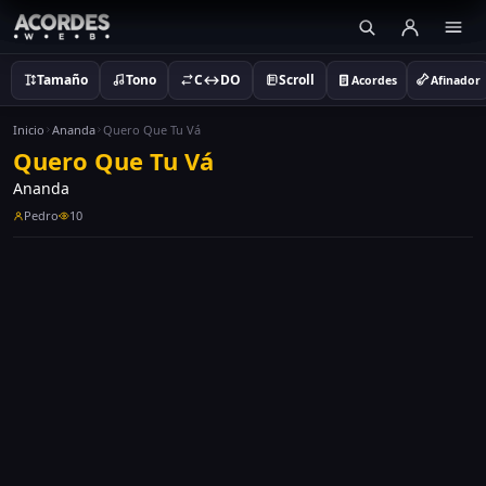
Tamaño
Tono
C↔DO
Scroll
Acordes
Afinador
Inicio
Ananda
Quero Que Tu Vá
Quero Que Tu Vá
Ananda
Pedro
10