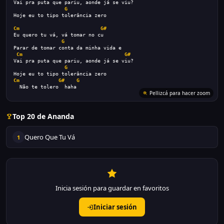
Vai pra puta que pariu, aonde já se viu?
G
Hoje eu to tipo tolerância zero
Cm
G#
Eu quero tu vá, vá tomar no cu
G
Parar de tomar conta da minha vida e
Cm
G#
Vai pra puta que pariu, aonde já se viu?
G
Hoje eu to tipo tolerância zero
Cm
G#
G
  Não te tolero  haha
Pellizcá para hacer zoom
Top 20 de Ananda
Quero Que Tu Vá
1
Inicia sesión para guardar en favoritos
Iniciar sesión