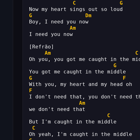
C
G
Now my heart sings out so loud
G
Dm
Boy, I need you now
Am
I need you now
[Refrão]
Am
C
Oh you, you got me caught in the mi
G
You got me caught in the middle
G
F
With you, my heart and my head oh
F
I don't need that, you don't need t
Am
we don't need that
C
But I'm caught in the middle
C
Oh yeah, I'm caught in the middle