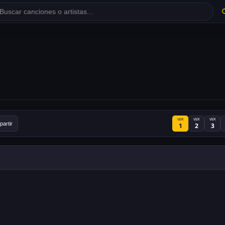
VER
VER
VER
artir
1
2
3