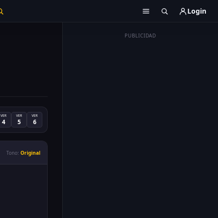
Login
PUBLICIDAD
VER
VER
VER
4
5
6
Tono:
Original