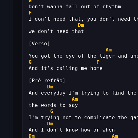
G
Don't wanna fall out of rhythm
F
I don't need that, you don't need t
Dm
we don't need that
[Verso]
Am
You got the eye of the tiger and un
G
F
And it's calling me home
[Pré-refrão]
Dm
And everyday I'm trying to find the
Am
the words to say
G
I'm trying not to complicate the ga
Dm
And I don't know how or when 
Dm
Am