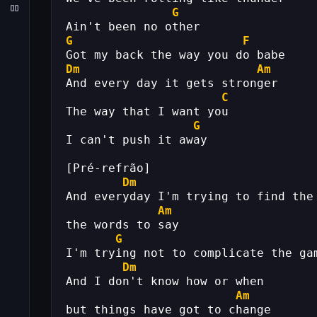
G
Ain't been no other
G
F
Got my back the way you do babe
Dm
Am
And every day it gets stronger
C
The way that I want you
G
I can't push it away
[Pré-refrão]
Dm
And everyday I'm trying to find the
Am
the words to say
G
I'm trying not to complicate the ga
Dm
And I don't know how or when 
Am
but things have got to change