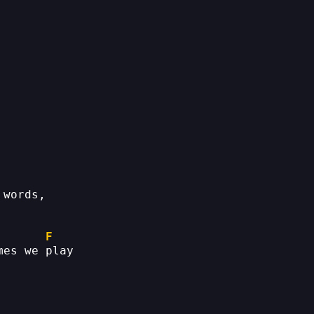
 words, 
F
mes we play