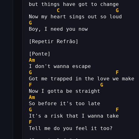
but things have got to change
C
G
Now my heart sings out so loud
G
Boy, I need you now
[Repetir Refrão]
[Ponte]
Am
I don't wanna escape
G
F
Got me trapped in the love we make
F
G
Now I gotta be straight
Am
So before it's too late
G
F
It's a risk that I wanna take
F
Tell me do you feel it too?