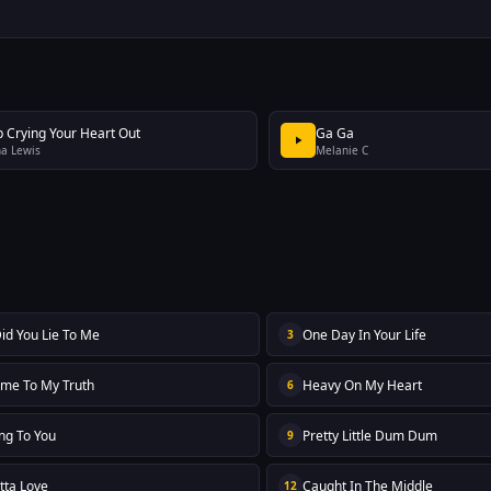
p Crying Your Heart Out
Ga Ga
a Lewis
Melanie C
id You Lie To Me
One Day In Your Life
3
me To My Truth
Heavy On My Heart
6
ong To You
Pretty Little Dum Dum
9
tta Love
Caught In The Middle
12