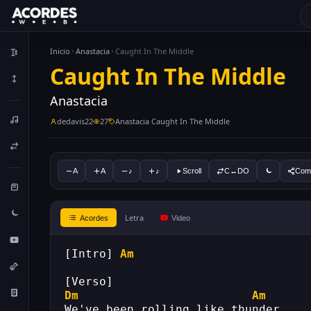
Inicio
Anastacia
Caught In The Middle
Caught In The Middle
Anastacia
dedavis22
27
Anastacia Caught In The Middle
A
A
♪
♪
Scroll
C↔DO
Comp
Letra
Acordes
Video
[Intro] 
Am
[Verso]
Dm
Am
We've been rolling like thunder