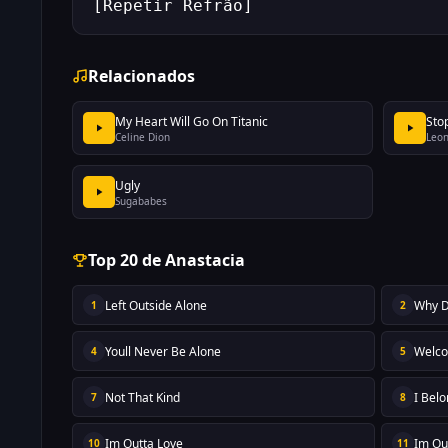
[Repetir Refrão]
Relacionados
My Heart Will Go On Titanic
Sto
Celine Dion
Leon
Ugly
Sugababes
Top 20 de Anastacia
Left Outside Alone
Why D
1
2
Youll Never Be Alone
Welco
4
5
Not That Kind
I Bel
7
8
Im Outta Love
Im Ou
10
11