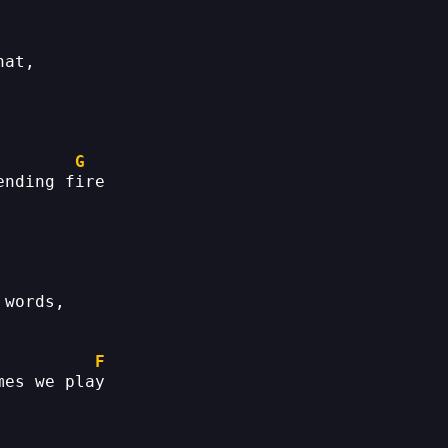
hat, 
G
ending fire
 words, 
F
mes we play