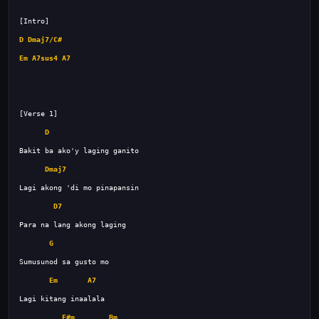
D
Dmaj7/C#
Em
A7sus4
A7
D
Dmaj7
D7
G
Em
A7
F#m
Bm