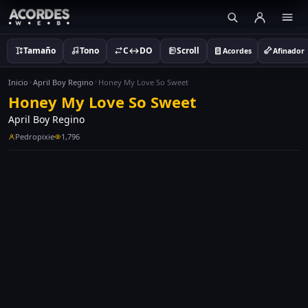
Tamaño
Tono
C↔DO
Scroll
Acordes
Afinador
Inicio
April Boy Regino
Honey My Love So Sweet
Honey My Love So Sweet
April Boy Regino
Pedropixie
1,796