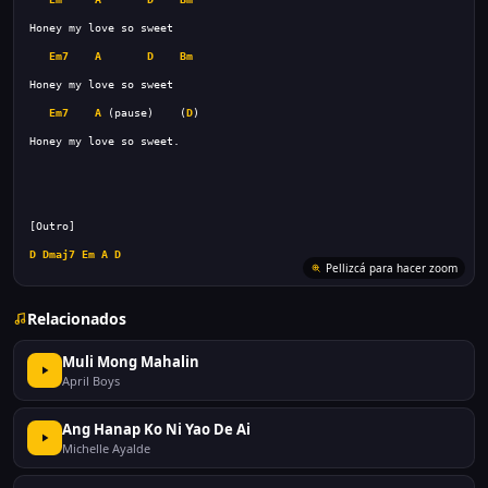
Em7
A
D
Bm
Em7
A
 (pause)    (
D
D
Dmaj7
Em
A
D
Relacionados
Muli Mong Mahalin
April Boys
Ang Hanap Ko Ni Yao De Ai
Michelle Ayalde