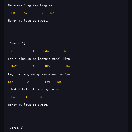
Em
A7
D
D7
G
A
F#m
Bm
Em7
A
F#m
Bm
Em7
A
F#m
Bm
Em
A
D