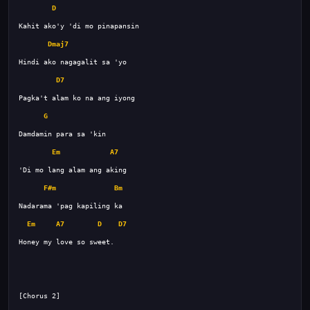
D
Dmaj7
D7
G
Em
A7
F#m
Bm
Em
A7
D
D7