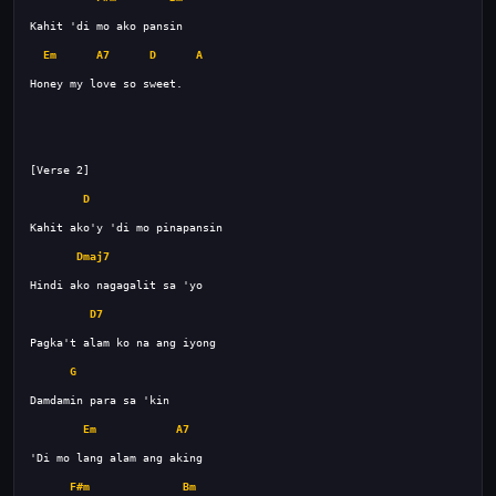
Em
A7
D
A
D
Dmaj7
D7
G
Em
A7
F#m
Bm