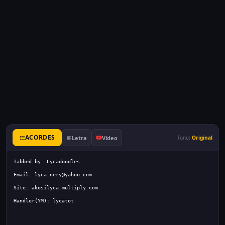
ACORDES
Letra
Video
Tono:
Original