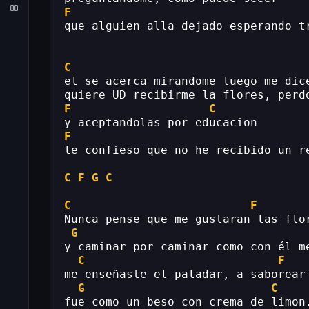
F
que alguien alla dejado esperando t
C
el se acerca mirandome luego me dic
quiere UD recibirme la flores, perd
F
C
y aceptandolas por educacion
F
le confieso que no he recibido un r
C
F
G
C
C
F
Nunca pense que me gustaran las flo
G
y caminar por caminar como con él m
C
F
me enseñaste el paladar, a saborear
G
C
fue como un beso con crema de limon