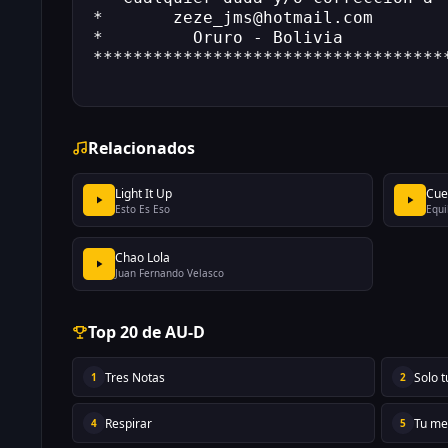
*       zeze_jms@hotmail.com       
*         Oruro - Bolivia          
***********************************
Relacionados
Light It Up
Cue
Esto Es Eso
Equi
Chao Lola
Juan Fernando Velasco
Top 20 de AU-D
Tres Notas
Solo 
1
2
Respirar
Tu me
4
5