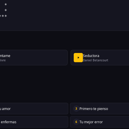
  *
  *
***
ntame
Seductora
livre
Daniel Betancourt
tu amor
Primero te pienso
3
 enfermas
Tu mejor error
6