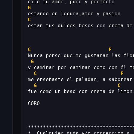
dilo tu amor, puro y perfecto
G
estando en locura,amor y pasion
C
estan tus dulces besos con crema de
C
F
Nunca pense que me gustaran las flo
G
y caminar por caminar como con él m
C
F
me enseñaste el paladar, a saborear
G
C
fue como un beso con crema de limon
CORO
***********************************
*  Cualquier duda y/o correccion a 