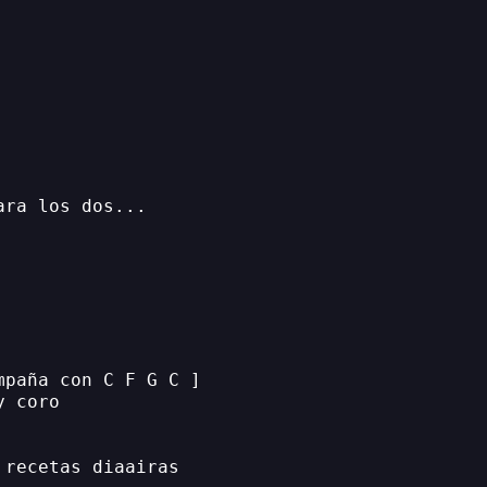
ara los dos...
mpaña con C F G C ]
y coro
 recetas diaairas