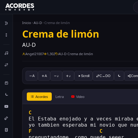
Inicio
AU-D
Crema de limón
Crema de limón
AU-D
Angel21007
1,302
AU-D Crema de limón
A
A
♪
♪
Scroll
C↔DO
Comp
Letra
Acordes
Video
C
El Estaba enojado y a veces miraba 
yo tambien esperaba mi novio que nu
F
C
preguntandome, como puede seeer