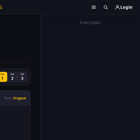
Login
PUBLICIDAD
VER
VER
VER
1
2
3
Tono:
Original