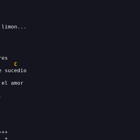
 limon...
res
C
e sucedio
 el amor
.
***
  *