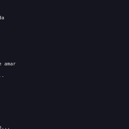
da
e amar
..
n...