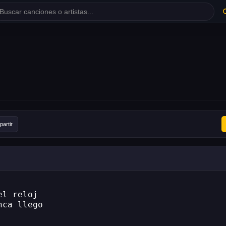
artir
el reloj
nca llego