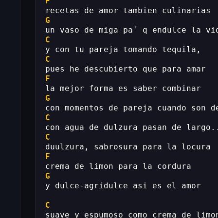
F
recetas de amor tambien culinarias
G
un vaso de miga pa´ q endulce la vi
C
y con tu pareja tomando tequila,
C
pues he descubierto que para amar
F
la mejor forma es saber combinar
G
con momentos de pareja cuando son d
C
con agua de dulzura pasan de largo.
C
duulzura, sabrosura para la locura
F
crema de limon para la cordura
G
y dulce-agridulce asi es el amor
C
suave y espumoso como crema de limo