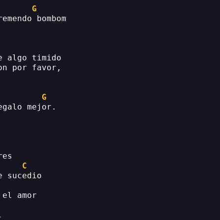
G
remendo bombom
e algo timido
on por favor,
G
egalo mejor.
res
C
e sucedio
 el amor
.