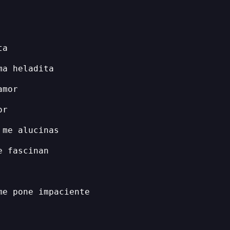
ta
ma heladita
amor
or
 me alucinas
e fascinan
me pone impaciente