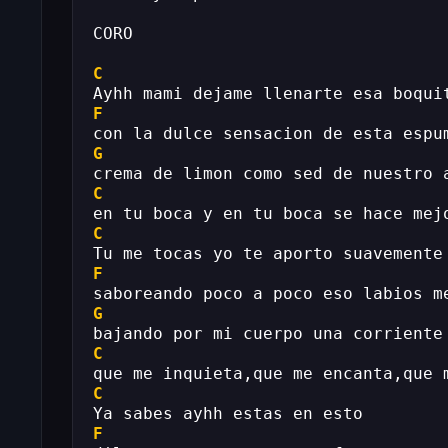
CORO
C
Ayhh mami dejame llenarte esa boqui
F
con la dulce sensacion de esta espu
G
crema de limon como sed de nuestro 
C
en tu boca y en tu boca se hace mej
C
Tu me tocas yo te aporto suavemente
F
saboreando poco a poco eso labios m
G
bajando por mi cuerpo una corriente
C
que me inquieta,que me encanta,que 
C
Ya sabes ayhh estas en esto
F