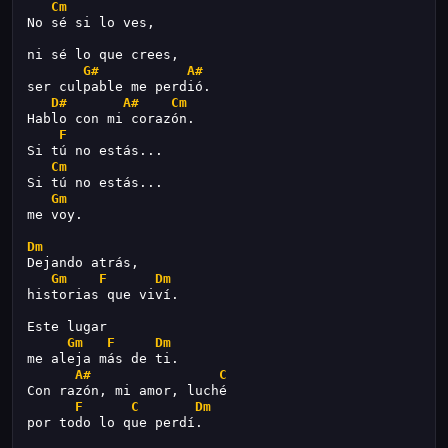
Cm
No sé si lo ves,
ni sé lo que crees,
G#
A#
ser culpable me perdió.
D#
A#
Cm
Hablo con mi corazón.
F
Si tú no estás...
Cm
Si tú no estás...
Gm
me voy.
Dm
Dejando atrás,
Gm
F
Dm
historias que viví.
Este lugar
Gm
F
Dm
me aleja más de ti.
A#
C
Con razón, mi amor, luché
F
C
Dm
por todo lo que perdí.