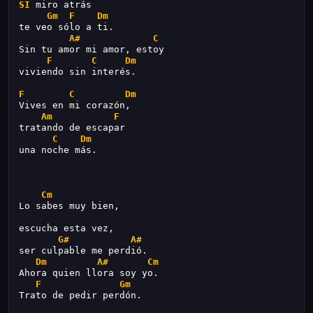
SI
 miro atrás
Gm
F
Dm
te veo sólo a ti.
A#
C
Sin tu amor mi amor, estoy
F
C
Dm
viviendo sin interés.
F
C
Dm
Vives en mi corazón,
Am
F
tratando de escapar
C
Dm
una noche más.
Cm
Lo sabes muy bien,
escucha esta vez,
G#
A#
ser culpable me perdió.
Dm
A#
Cm
Ahora quien llora soy yo.
F
Gm
Trato de pedir perdón.