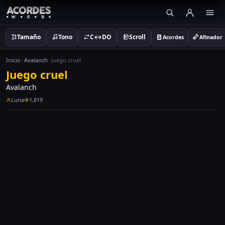
Tamaño
Tono
C↔DO
Scroll
Acordes
Afinador
Inicio
Avalanch
Juego cruel
Juego cruel
Avalanch
Luna
1,819