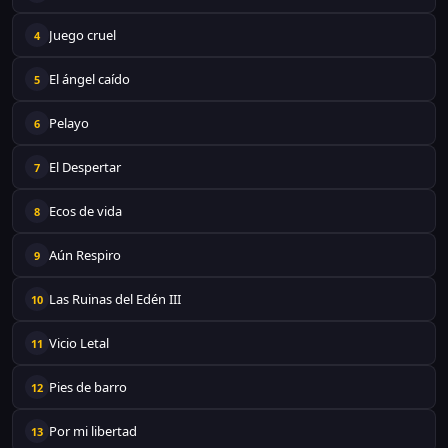
Juego cruel
4
El ángel caído
5
Pelayo
6
El Despertar
7
Ecos de vida
8
Aún Respiro
9
Las Ruinas del Edén III
10
Vicio Letal
11
Pies de barro
12
Por mi libertad
13