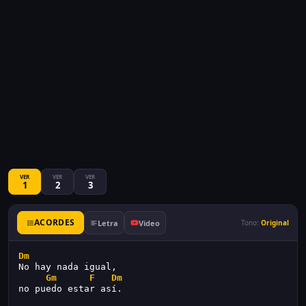
VER
VER
VER
1
2
3
ACORDES
Letra
Video
Tono:
Original
Dm
No hay nada igual,
Gm
F
Dm
no puedo estar así.