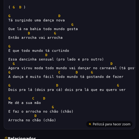
( 
G
D
 )
G
D
Tá surgindo uma dança nova
G
Que lá na bahia todo mundo gosta
D
G
Então arrocha vai arrocha
G
É que todo mundo tá curtindo
D
Essa dancinha sensual (pro lado e pro outro)
G
D
Agora virou moda todo mundo vai dançar no carnaval (tá gosto
G
C
D
G
A dança é muito fácil todo mundo tá gostando de fazer
G
D
G
Dois pra lá (dois pra cá) dois pra lá que eu quero ver
G
C
D
Me dê a sua mão
G
E faz o arrocha no chão (chão)
D
Arrocha no chão (chão)
Pellizcá para hacer zoom
Relacionados