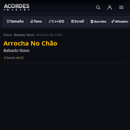
Tamaño
Tono
C↔DO
Scroll
Acordes
Afinador
Inicio
Babado Novo
Arrocha No Chão
Arrocha No Chão
Babado Novo
Sandra
20