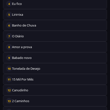
Eu fico
4
Lirirrixa
5
Banho de Chuva
6
O Diário
7
Amor a prova
8
Babado novo
9
Tonelada de Desejo
10
15 Mil Por Mês
11
Canudinho
12
2 Caminhos
13