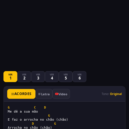
VER
VER
VER
VER
VER
VER
1
2
3
4
5
6
ACORDES
Letra
Video
Tono:
Original
G
C
D
Me dê a sua mão
G
E faz o arrocha no chão (chão)
D
G
Arrocha no chão (chão)