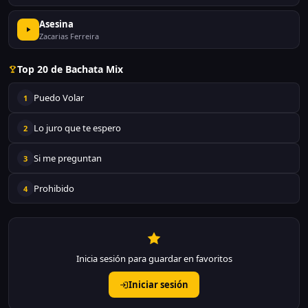
Asesina
Zacarias Ferreira
Top 20 de Bachata Mix
Puedo Volar
1
Lo juro que te espero
2
Si me preguntan
3
Prohibido
4
Inicia sesión para guardar en favoritos
Iniciar sesión