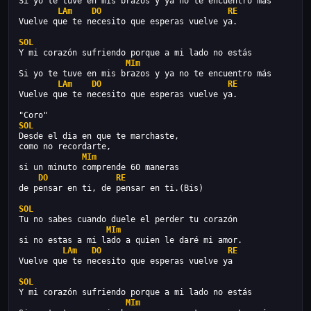
Si yo te tuve en mis brazos y ya no te encuentro más
LAm
DO
RE
Vuelve que te necesito que esperas vuelve ya.
SOL
Y mi corazón sufriendo porque a mi lado no estás
MIm
Si yo te tuve en mis brazos y ya no te encuentro más
LAm
DO
RE
Vuelve que te necesito que esperas vuelve ya.
"Coro"
SOL
Desde el dia en que te marchaste,
como no recordarte,
MIm
si un minuto comprende 60 maneras
DO
RE
de pensar en ti, de pensar en ti.(Bis)
SOL
Tu no sabes cuando duele el perder tu corazón
MIm
si no estas a mi lado a quien le daré mi amor.
LAm
DO
RE
Vuelve que te necesito que esperas vuelve ya
SOL
Y mi corazón sufriendo porque a mi lado no estás
MIm