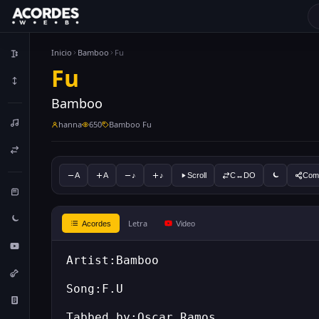
Inicio
Bamboo
Fu
Fu
Bamboo
hanna
650
Bamboo Fu
A
A
♪
♪
Scroll
C↔DO
Comp
Letra
Acordes
Video