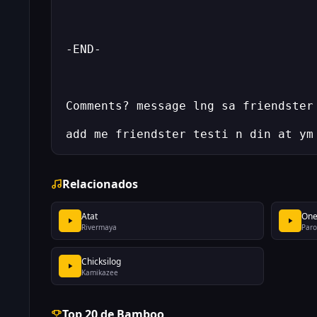
add me friendster testi n din at ym
Relacionados
Atat
One
Rivermaya
Paro
Chicksilog
Kamikazee
Top 20 de Bamboo