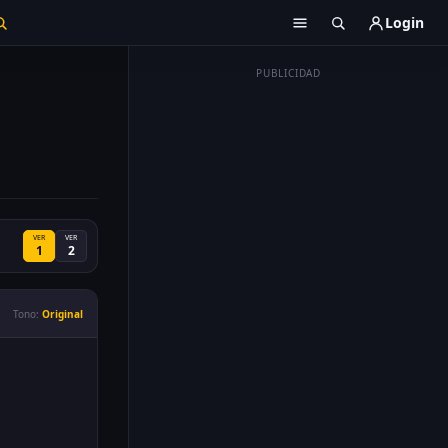
Login
PUBLICIDAD
VER
VER
1
2
Tono:
Original