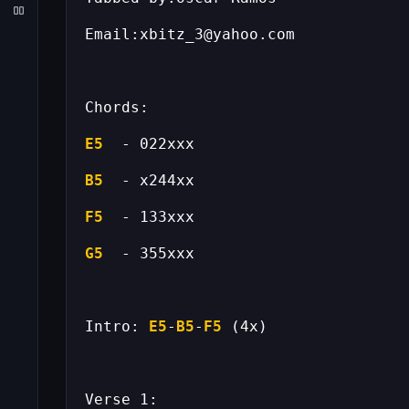
E5
B5
F5
G5
Intro: 
E5
-
B5
-
F5