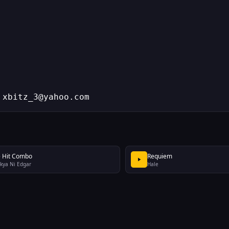
 xbitz_3@yahoo.com
 Hit Combo
Requiem
kya Ni Edgar
Hale