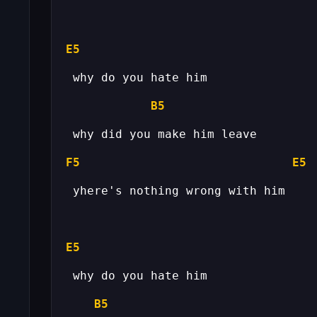
E5
B5
F5
E5
E5
B5