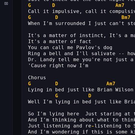
G
D
Am7
Call it impulsive, call it compulsi
G
D
Bm7
When I'm surrounded I just can't st
It's a matter of instinct, It's a m
It's a matter of fact 
You can call me Pavlov's dog 
Ring a bell and I'll salivate -- ho
Dr. Landy tell me you're not just a
'Cause right now I'm 
Chorus 
G
D
Am7
Lying in bed just like Brian Wilson
G
D
Well I'm lying in bed just like Bri
So I'm lying here  Just staring at 
And I'm thinking about what to thin
Just listening and re
-
listening to 
And I'm wondering if this is some k