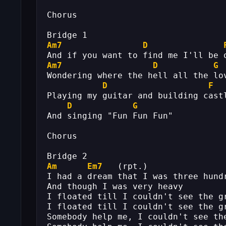
Chorus  
Bridge 1 
Am7
D
And if you want to find me I'll be 
Am7
D
G
Wondering where the hell all the lo
D
F
Playing my guitar and building cast
D
G
And singing "Fun Fun Fun" 
Chorus 
Bridge 2 
Am
Em7
   (rpt.) 
I had a dream that I was three hund
And though I was very heavy 
I floated till I couldn't see the g
I floated till I couldn't see the g
Somebody help me, I couldn't see th