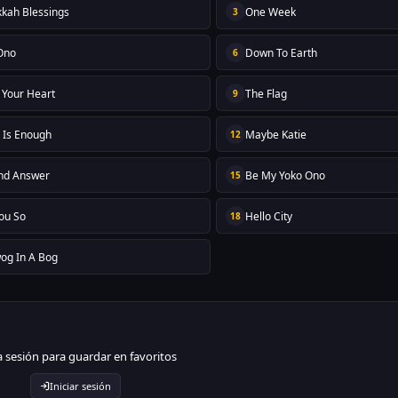
kah Blessings
One Week
3
Ono
Down To Earth
6
 Your Heart
The Flag
9
 Is Enough
Maybe Katie
12
and Answer
Be My Yoko Ono
15
You So
Hello City
18
wog In A Bog
ia sesión para guardar en favoritos
Iniciar sesión