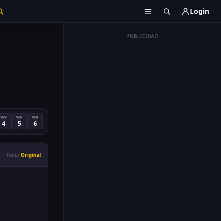
Login
PUBLICIDAD
VER
VER
VER
4
5
6
Tono:
Original