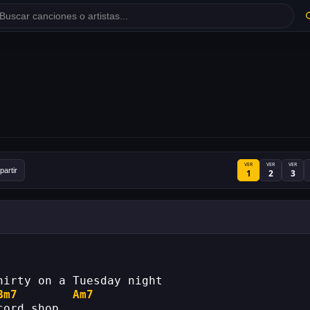
VER
VER
VER
artir
1
2
3
hirty on a Tuesday night 
Bm7
Am7
cord shop 