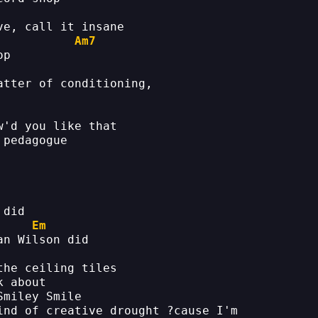
ve, call it insane 
Am7
op 
atter of conditioning, 
w'd you like that 
 pedagogue 
 did 
Em
an Wilson did 
the ceiling tiles 
k about 
Smiley Smile 
ind of creative drought ?cause I'm 