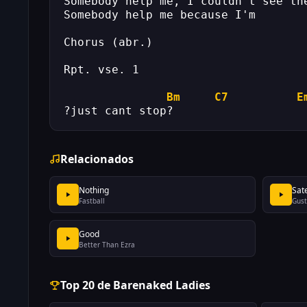
Somebody help me, I couldn't see th
Somebody help me because I'm 
Chorus (abr.) 
Rpt. vse. 1 
Bm
C7
E
?just cant stop?
Relacionados
Nothing
Sate
Fastball
Gust
Good
Better Than Ezra
Top 20 de Barenaked Ladies