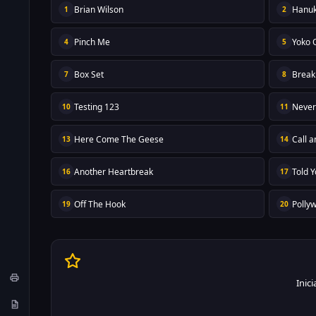
Brian Wilson
Hanuk
1
2
Pinch Me
Yoko 
4
5
Box Set
Break
7
8
Testing 123
Never
10
11
Here Come The Geese
Call 
13
14
Another Heartbreak
Told 
16
17
Off The Hook
Polly
19
20
Inic