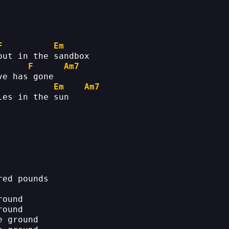
F
Em
out in the sandbox 
F
Am7
ve has gone 
Em
Am7
les in the sun 
red pounds 
round 
round 
e ground 