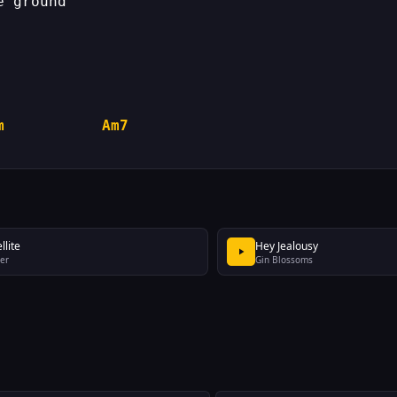
e ground 
m
Am7
llite
Hey Jealousy
er
Gin Blossoms