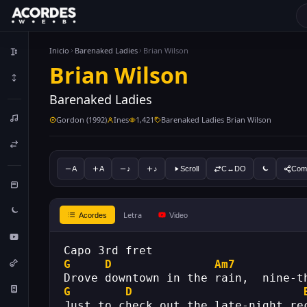
Inicio
Barenaked Ladies
Brian Wilson
Brian Wilson
Barenaked Ladies
Gordon (1992)
Ines
1,421
Barenaked Ladies Brian Wilson
A
A
♪
♪
Scroll
C↔DO
Comp
Letra
Acordes
Video
Capo 3rd fret 
G
D
Am7
Drove downtown in the rain,  nine-t
G
D
Just to check out the late-night re