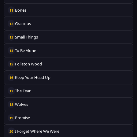
Bones
11
Gracious
12
Small Things
13
To Be Alone
14
Follaton Wood
15
Keep Your Head Up
16
The Fear
17
Wolves
18
Promise
19
I Forget Where We Were
20