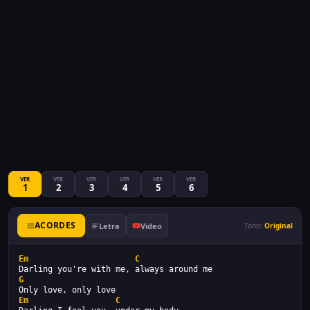
VER
VER
VER
VER
VER
VER
1
2
3
4
5
6
ACORDES
Letra
Video
Tono:
Original
Em
C
Darling you're with me, always around me
G
Only love, only love
Em
C