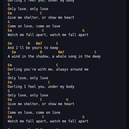
Darling I feel you, under my body
G
Only love, only love
Em
C
Give me shelter, or show me heart
G
Come on love, come on love
Em
C
G
Watch me fall apart, watch me fall apart
Em
D
Bm7
C
And I'll be yours to keep
Em
D
Bm7
C
A wind in the shadow, a whale song in the deep
Em
C
Darling you're with me, always around me
G
Only love, only love
Em
C
Darling I feel you, under my body
G
Only love, only love
Em
C
G
Give me shelter, or show me heart
G
Come on love, come on love
Em
C
G
Watch me fall apart, watch me fall apart