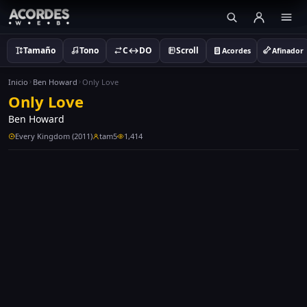
Tamaño
Tono
C↔DO
Scroll
Acordes
Afinador
Inicio
Ben Howard
Only Love
Only Love
Ben Howard
Every Kingdom (2011)
tam5
1,414