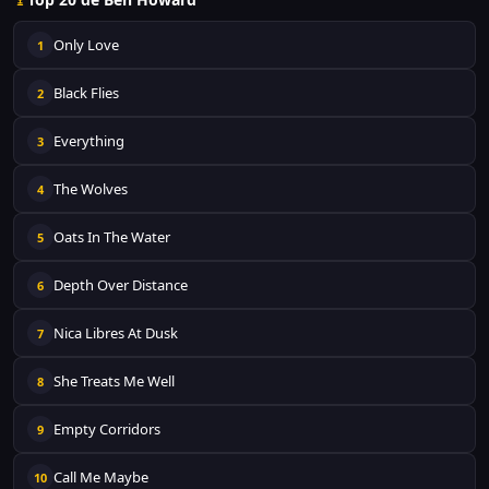
Only Love
1
Black Flies
2
Everything
3
The Wolves
4
Oats In The Water
5
Depth Over Distance
6
Nica Libres At Dusk
7
She Treats Me Well
8
Empty Corridors
9
Call Me Maybe
10