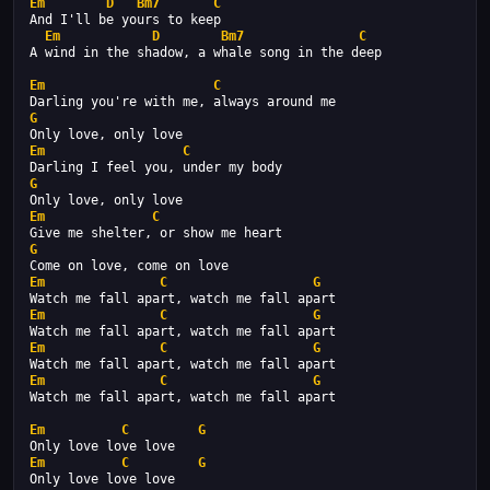
Em
D
Bm7
C
And I'll be yours to keep
Em
D
Bm7
C
A wind in the shadow, a whale song in the deep
Em
C
Darling you're with me, always around me
G
Only love, only love
Em
C
Darling I feel you, under my body
G
Only love, only love
Em
C
Give me shelter, or show me heart
G
Come on love, come on love
Em
C
G
Watch me fall apart, watch me fall apart
Em
C
G
Watch me fall apart, watch me fall apart
Em
C
G
Watch me fall apart, watch me fall apart
Em
C
G
Watch me fall apart, watch me fall apart
Em
C
G
Only love love love
Em
C
G
Only love love love