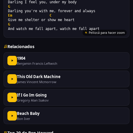
Darling I feel you, under my body
G
Darling you're with me, forever and always
Em
C
Give me shelter or show me heart
G
And watch me fall apart, watch me fall apart
Relacionados
1904
Benjamin Francis Leftwich
This Old Dark Machine
James Vincent Mcmorrow
If I Go Im Going
Gregory Alan Isakov
Beach Baby
Bon Iver
Top 20 de Ben Howard