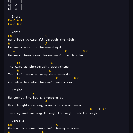
D|--1--|
A|--2--|
E|--X--|
- Intro -
Em
C
G
A
Em
C
G
G
- Verse 1 -
Em
C
He's been waking all through the night
G
A
Pacing around in the moonlight
Em
C
G
G
Because these same dreams won't let him be
Em
C
The cameras photographs everything
G
A
That he's been burying down beneath
Em
C
G
G
And show him what he don't wanna see
- Bridge -
C
He counts the hours creeping by
G
His thoughts racing, eyes stuck open wide
C
G
    [
B7
*]
Tossing and turning through the night, oh the night
- Verse 2 -
Em
C
He has this one where he's being pursued
G
A