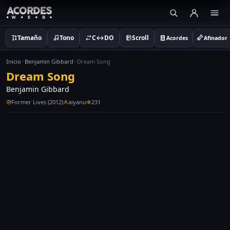
Tamaño
Tono
C↔DO
Scroll
Acordes
Afinador
Inicio
Benjamin Gibbard
Dream Song
Dream Song
Benjamin Gibbard
Former Lives (2012)
aiyanu
231