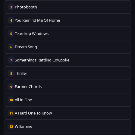
Photobooth
3
You Remind Me Of Home
4
Teardrop Windows
5
Dream Song
6
Somethings Rattling Cowpoke
7
Thriller
8
Farmer Chords
9
All In One
10
A Hard One To Know
11
Willamine
12