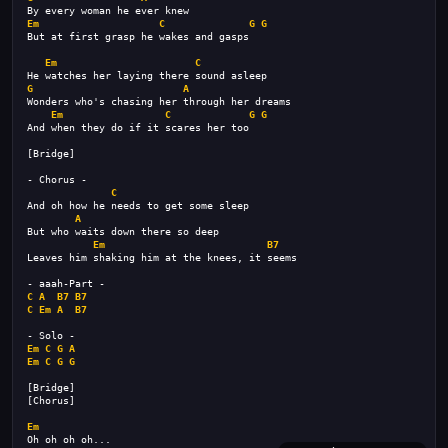
By every woman he ever knew
Em
C
G
G
But at first grasp he wakes and gasps
Em
C
He watches her laying there sound asleep
G
A
Wonders who's chasing her through her dreams
Em
C
G
G
And when they do if it scares her too
[Bridge]
- Chorus -
C
And oh how he needs to get some sleep
A
But who waits down there so deep
Em
B7
Leaves him shaking him at the knees, it seems
- aaah-Part -
C
A
B7
B7
C
Em
A
B7
- Solo -
Em
C
G
A
Em
C
G
G
[Bridge]
[Chorus]
Em
Oh oh oh oh...