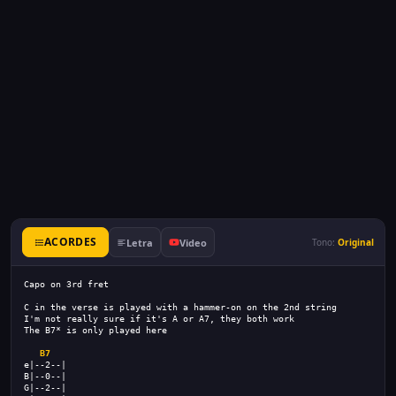
ACORDES
Letra
Video
Tono:
Original
Capo on 3rd fret
C in the verse is played with a hammer-on on the 2nd string
I'm not really sure if it's A or A7, they both work
The B7* is only played here
B7
e|--2--|
B|--0--|
G|--2--|