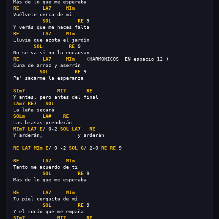
Más de lo que me esperaba
RE
LA7
MIm
Vuélvete cerca de mí
SOL
RE
 9
Y verás que me haces falta
RE
LA7
MIm
Lluvia que azota el jardín
SOL
RE
 9
No se va si no la encausan
RE
LA7
MIm
    (HARMONICOS  EN espacio 12 )
Cuna de arroz y aserrín
SOL
RE
 9
Pa' sacarme la esperanza
SIm7
MI7
RE
Y antes, pero antes del final
LAm7
RE7
SOL
La leña secará
SOLm
LA#
RE
Las brasas prenderán
MIm7
LA7
E
/ 0-2 
SOL
LA7
RE
Y arderán,            y arderán
RE
LA7
MIm
E
/ 0 -2 
SOL
G
/ 2-0 
RE
RE
 9
RE
LA7
MIm
Tanto me acuerdo de ti
SOL
RE
 9
Más de lo que me esperaba
RE
LA7
MIm
Tu piel cerquita de mí
SOL
RE
 9
Y el rocio que me empaña
SIm7
MI7
RE