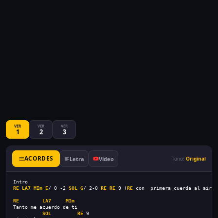
VER
VER
VER
1
2
3
ACORDES
Letra
Video
Tono:
Original
Intro
RE
LA7
MIm
E
/ 0 -2 
SOL
G
/ 2-0 
RE
RE
 9 (
RE
 con  primera cuerda al aire)
RE
LA7
MIm
Tanto me acuerdo de ti
SOL
RE
 9