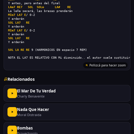
Y antes, pero antes del final
LAm7
RE7
SOL
SOLm
LA#
RE
La leña secará, las brasas prenderán
MIm7
LA7
E
/ 0-2
Y arderán
SOL
LA7
RE
Y arderán
MIm7
LA7
E
/ 0-2
Y arderán
SOL
LA7
RE
Y arderán
SOL
LA
RE
RE
 9 (HARMONICOS EN espacio 7 REM)
NOTA EL LA7 ES RELATIVO CON Mi disminuido.. el autor suele sustituirlo
Pellizcá para hacer zoom
Relacionados
El Mar De Tu Verdad
Charly Benavente
Nada Que Hacer
Moral Distraida
Bombas
Proyectosolo