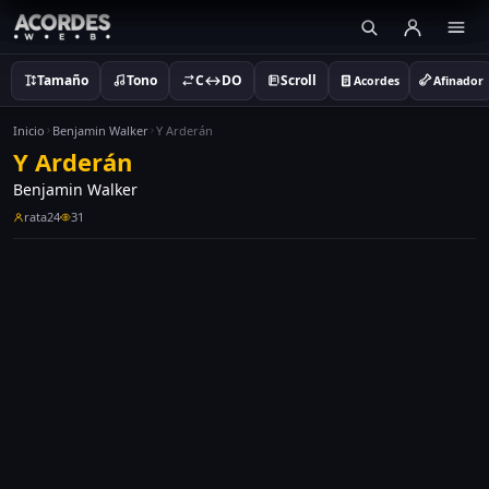
Tamaño
Tono
C↔DO
Scroll
Acordes
Afinador
Inicio
Benjamin Walker
Y Arderán
Y Arderán
Benjamin Walker
rata24
31