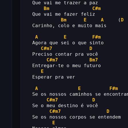
  Que vai me trazer a paz
Bm
C#m
  Que vai me fazer feliz
Bm
E
A
     (
D
  Carinho, colo e muito mais
A
E
F#m
  Agora que sei o que sinto
C#m7
D
  Preciso contar pra você
C#m7
Bm7
  Entregar-te o meu futuro
E
  Esperar pra ver
A
E
F#m
  Se os nossos caminhos se encontra
C#m7
D
  Se o meu destino é você
C#m7
D
  Se os nossos corpos se entendem
E