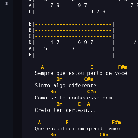
A|
-----
7
-
9
------
9
-
7
--------------
7
-
E|
------------------
9
-
7
-
9
----------
E|
-------------------------
|
B|
-------------------------
|
G|
-------------------------
|
D|
-----
4
-
7
------
6
-
9
-
7
------
|      /
A|
---
5
--------
7
------------
|      
-
E|
-------------------------
|
A
E
F#m
  Sempre que estou perto de você
Bm
C#m
  Sinto algo diferente
Bm
C#m
  Como se te conhecesse bem
Bm
E
A
  Creio ter certeza...
A
E
F#m
  Que encontrei um grande amor
Bm
C#m