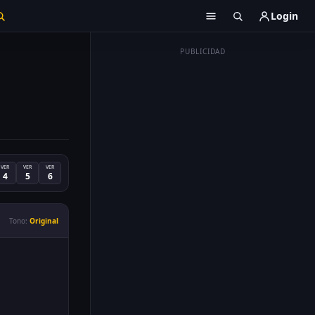
Login
PUBLICIDAD
VER
VER
VER
4
5
6
Tono:
Original