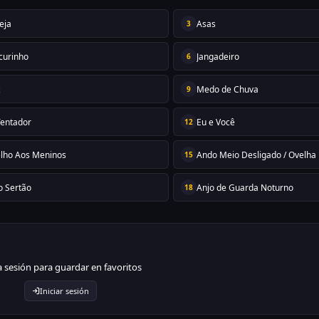
eja
Asas
3
curinho
Jangadeiro
6
z
Medo de Chuva
9
Tentador
Eu e Você
12
lho Aos Meninos
15
o Sertão
Anjo de Guarda Noturno
18
ia sesión para guardar en favoritos
Iniciar sesión