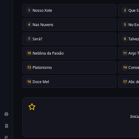
Nosso Xote
Que S
1
2
Nas Nuvens
No Es
4
5
Será?
Talve
7
8
Neblina da Paixão
Anjo 
10
11
Platonismo
Conse
13
14
Doce Mel
Abc d
16
17
Inic