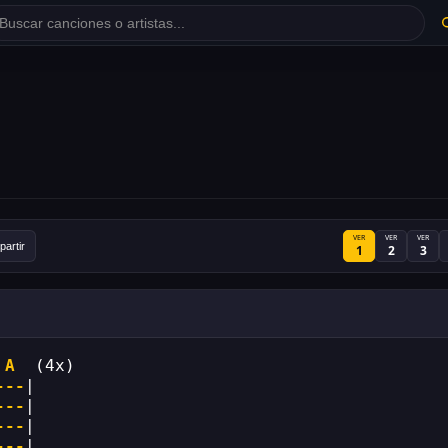
VER
VER
VER
artir
1
2
3
A
  (4x)
---
|
---
|
---
|
---
|