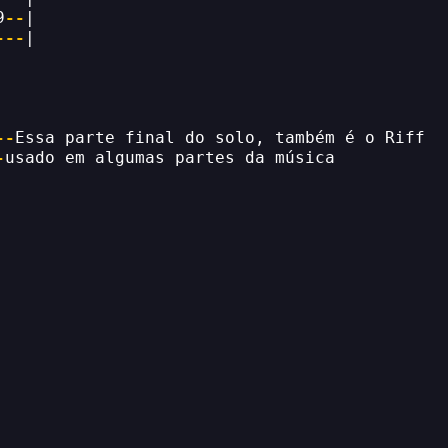
9
--
|
---
|
--
Essa parte final do solo, também é o Riff
-
usado em algumas partes da música