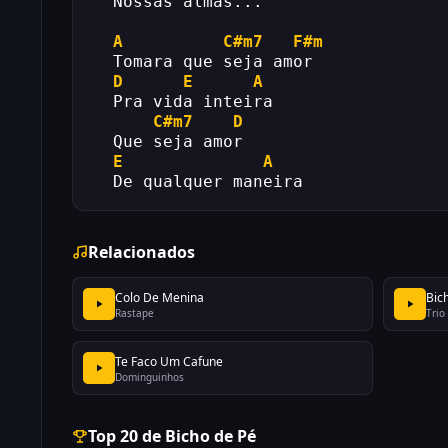
  Nossas almas...
A
C#m7
F#m
  Tomara que seja amor
D
E
A
  Pra vida inteira
C#m7
D
  Que seja amor
E
A
  De qualquer maneira
Relacionados
Colo De Menina
Bic
Rastape
Trio
Te Faco Um Cafune
Dominguinhos
Top 20 de Bicho de Pé