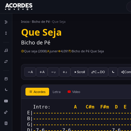
Inicio
Bicho de Pé
Que Seja
Que Seja
Bicho de Pé
Que seja (2008)
juner
4,091
Bicho de Pé Que Seja
A
A
♪
♪
Scroll
C↔DO
Comp
Letra
Acordes
Video
  Intro:        
A
C#m
F#m
D
E
E|
---------------------------------
B|
---------------------------------
G|
---------------------------------
D|
-
7
-
6
------
7
-
6
--------------
7
-
6
---