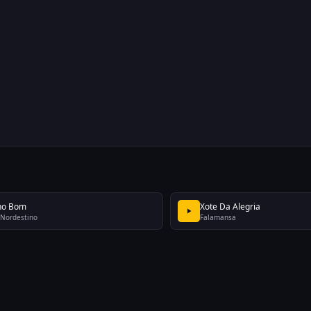
ho Bom
Xote Da Alegria
 Nordestino
Falamansa