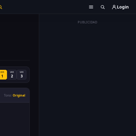
Login
PUBLICIDAD
VER
VER
VER
1
2
3
Tono:
Original