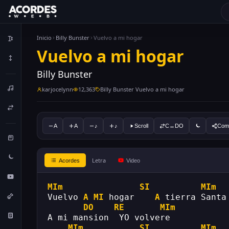
Inicio
Billy Bunster
Vuelvo a mi hogar
Vuelvo a mi hogar
Billy Bunster
karjocelynn
12,363
Billy Bunster Vuelvo a mi hogar
A
A
♪
♪
Scroll
C↔DO
Comp
Letra
Acordes
Video
MIm
SI
MIm
Vuelvo 
A
MI
 hogar    
A
 tierra Santa
DO
RE
MIm
A mi mansion  YO volvere
MIm
SI
MIm