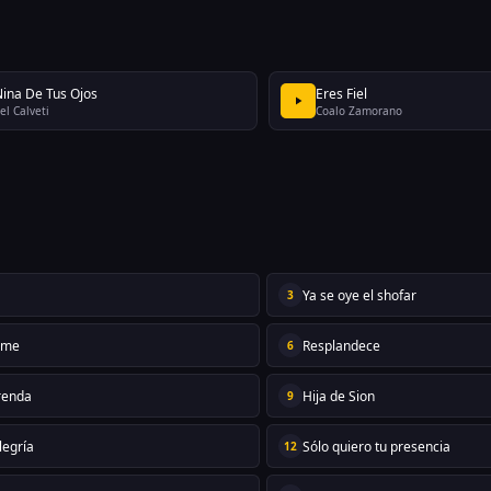
Nina De Tus Ojos
Eres Fiel
el Calveti
Coalo Zamorano
o
Ya se oye el shofar
3
eme
Resplandece
6
renda
Hija de Sion
9
legría
Sólo quiero tu presencia
12