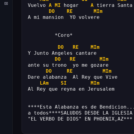
Vuelvo 
A
MI
 hogar    
A
 tierra Santa
DO
RE
MIm
A mi mansion  YO volvere
         *Coro*
DO
RE
MIm
Y Junto Angeles cantare
DO
RE
MIm
ante su trono  yo me gozare
DO
RE
MIm
Dare alabanza  Al Rey que Vive
LAm
SI
MIm
Al Rey que reyna en Jerusalem
****Esta Alabanza es de Bendicion..
a todos****SALUDOS DESDE LA IGLESIA
"EL VERBO DE DIOS" EN PHOENIX,AZ***