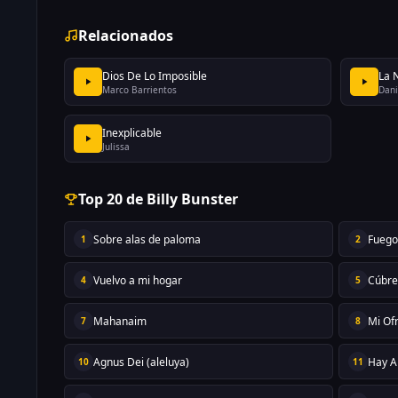
Relacionados
Dios De Lo Imposible
La 
Marco Barrientos
Dani
Inexplicable
Julissa
Top 20 de Billy Bunster
Sobre alas de paloma
Fueg
1
2
Vuelvo a mi hogar
Cúbr
4
5
Mahanaim
Mi Of
7
8
Agnus Dei (aleluya)
Hay A
10
11