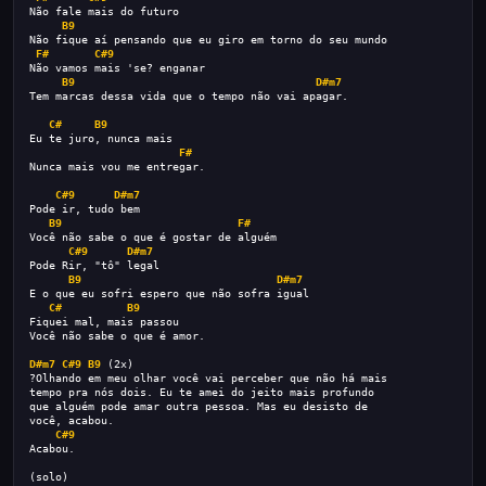
Não fale mais do futuro
B9
Não fique aí pensando que eu giro em torno do seu mundo
F#
C#9
Não vamos mais 'se? enganar
B9
D#m7
Tem marcas dessa vida que o tempo não vai apagar.
C#
B9
Eu te juro, nunca mais
F#
Nunca mais vou me entregar.
C#9
D#m7
Pode ir, tudo bem
B9
F#
Você não sabe o que é gostar de alguém
C#9
D#m7
Pode Rir, "tô" legal
B9
D#m7
E o que eu sofri espero que não sofra igual
C#
B9
Fiquei mal, mais passou
Você não sabe o que é amor.
D#m7
C#9
B9
 (2x)
?Olhando em meu olhar você vai perceber que não há mais
tempo pra nós dois. Eu te amei do jeito mais profundo
que alguém pode amar outra pessoa. Mas eu desisto de
você, acabou.
C#9
Acabou.
(solo)