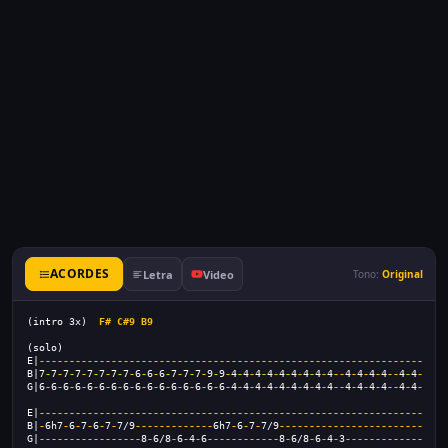
ACORDES
Letra
Video
Tono:
Original
(intro 3x)  
F#
C#9
B9
(solo)
E|
----------------------------------------------------------------
B|7
-
7
-
7
-
7
-
7
-
7
-
7
-
7
-
6
-
6
-
6
-
7
-
7
-
7
-
9
-
9
-
4
-
4
-
4
-
4
-
4
-
4
-
4
-
4
-
4
--
4
-
4
-
4
-
4
--
4
-
4
-
G|6
-
6
-
6
-
6
-
6
-
6
-
6
-
6
-
6
-
6
-
6
-
6
-
6
-
6
-
6
-
6
-
4
-
4
-
4
-
4
-
4
-
4
-
4
-
4
-
4
--
4
-
4
-
4
-
4
--
4
-
4
-
E|
----------------------------------------------------------------
B|
-
6h7
-
6
-
7
-
6
-
7
-
7/9
-------------
6h7
-
6
-
7
-
7/9
------------------------
G|
-----------------
8
-
6/8
-
6
-
4
-
6
------------
8
-
6/8
-
6
-
4
-
3
-------------