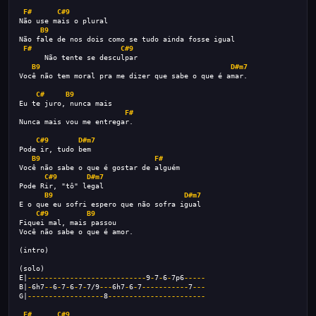
F#
C#9
Não use mais o plural
B9
Não fale de nos dois como se tudo ainda fosse igual
F#
C#9
      Não tente se desculpar
B9
D#m7
Você não tem moral pra me dizer que sabe o que é amar.
C#
B9
Eu te juro, nunca mais
F#
Nunca mais vou me entregar.
C#9
D#m7
Pode ir, tudo bem
B9
F#
Você não sabe o que é gostar de alguém
C#9
D#m7
Pode Rir, "tô" legal
B9
D#m7
E o que eu sofri espero que não sofra igual
C#9
B9
Fiquei mal, mais passou
Você não sabe o que é amor.
(intro)
(solo)
E|
----------------------------
9
-
7
-
6
-
7p6
-----
B|
-
6h7
--
6
-
7
-
6
-
7
-
7/9
---
6h7
-
6
-
7
-----------
7
---
G|
------------------
8
-----------------------
F#
C#9