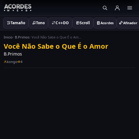
Tamaño
Tono
C↔DO
Scroll
Acordes
Afinador
Inicio
B.Primos
Você Não Sabe o Que É o Amor
Você Não Sabe o Que É o Amor
B.Primos
kongo
4