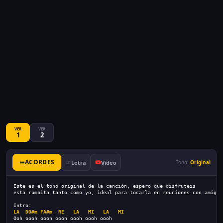
VER
VER
1
2
ACORDES
Letra
Video
Tono:
Original
Este es el tono original de la canción, espero que disfruteis
esta rumbita tanto como yo, ideal para tocarla en reuniones con amigos
Intro:
LA
DO#m
FA#m
RE
LA
MI
LA
MI
Ooh oooh oooh oooh oooh oooh oooh