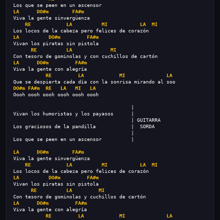
Los que se peen en un ascensor
LA
DO#m
FA#m
Viva la gente sinvergüenza
RE
LA
MI
LA
MI
Los locos de la cabeza pero felices de corazón
LA
DO#m
FA#m
Vivan los piratas sin pistola
RE
LA
MI
Con tesoro de gominolas y con cuchillos de cartón
LA
DO#m
FA#m
Viva la gente con alegría
RE
LA
MI
LA
Que se despierta cada día con la sonrisa mirando al soo
DO#m
FA#m
RE
LA
MI
LA
Oooh oooh oooh oooh oooh oooh
                                        |
Vivan los humoristas y los payasos      |
                                        | GUITARRA
Los graciosos de la pandilla            |  SORDA
                                        |
Los que se peen en un ascensor          |
LA
DO#m
FA#m
Viva la gente sinvergüenza
RE
LA
MI
LA
MI
Los locos de la cabeza pero felices de corazón
LA
DO#m
FA#m
Vivan los piratas sin pistola
RE
LA
MI
Con tesoro de gominolas y cuchillos de cartón
LA
DO#m
FA#m
Viva la gente con alegría
RE
LA
MI
LA