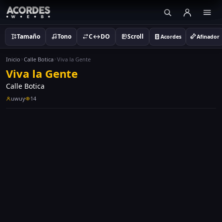
Tamaño
Tono
C↔DO
Scroll
Acordes
Afinador
Inicio
Calle Botica
Viva la Gente
Viva la Gente
Calle Botica
uwuy
14