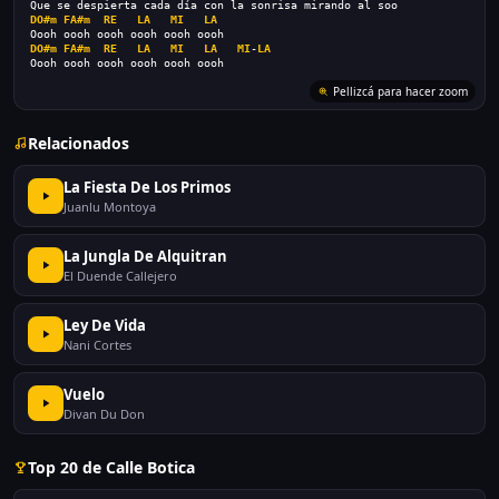
Que se despierta cada día con la sonrisa mirando al soo
DO#m
FA#m
RE
LA
MI
LA
Oooh oooh oooh oooh oooh oooh
DO#m
FA#m
RE
LA
MI
LA
MI
-
LA
Oooh oooh oooh oooh oooh oooh
Pellizcá para hacer zoom
Relacionados
La Fiesta De Los Primos
Juanlu Montoya
La Jungla De Alquitran
El Duende Callejero
Ley De Vida
Nani Cortes
Vuelo
Divan Du Don
Top 20 de Calle Botica