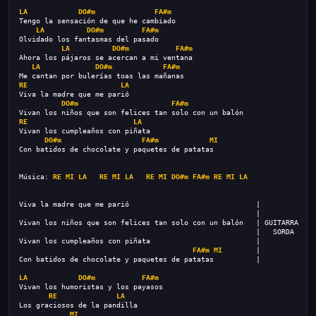
LA
DO#m
FA#m
Tengo la sensación de que he cambiado
LA
DO#m
FA#m
Olvidado los fantasmas del pasado
LA
DO#m
FA#m
Ahora los pájaros se acercan a mi ventana
LA
DO#m
FA#m
Me cantan por bulerías toas las mañanas
RE
LA
Viva la madre que me parió
DO#m
FA#m
Vivan los niños que son felices tan solo con un balón
RE
LA
Vivan los cumpleaños con piñata
DO#m
FA#m
MI
Con batidos de chocolate y paquetes de patatas
Música: 
RE
MI
LA
RE
MI
LA
RE
MI
DO#m
FA#m
RE
MI
LA
Viva la madre que me parió                              |
                                                        |
Vivan los niños que son felices tan solo con un balón   | GUITARRA
                                                        |   SORDA
Vivan los cumpleaños con piñata                         |
FA#m
MI
        |
Con batidos de chocolate y paquetes de patatas          |
LA
DO#m
FA#m
Vivan los humoristas y los payasos
RE
LA
Los graciosos de la pandilla
MI