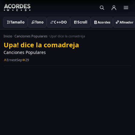
Tamaño
Tono
C↔DO
Scroll
Acordes
Afinador
Inicio
Canciones Populares
Upa! dice la comadreja
Upa! dice la comadreja
Canciones Populares
ErnestSep
29