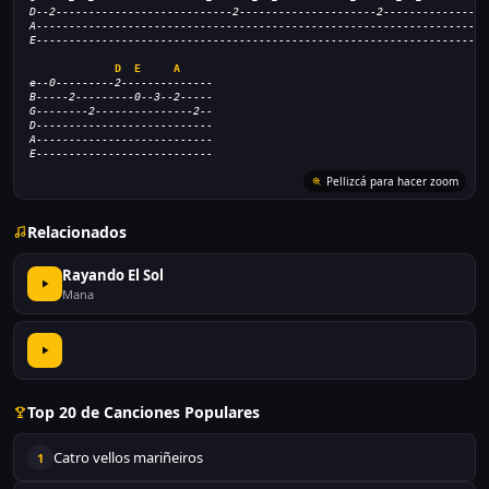
D--2---------------------------2---------------------2----------------
A---------------------------------------------------------------------
E---------------------------------------------------------------------
D
E
A
e--0---------2--------------
B-----2---------0--3--2-----
G--------2---------------2--
D---------------------------
A---------------------------
E---------------------------
Pellizcá para hacer zoom
Relacionados
Rayando El Sol
Mana
Top 20 de Canciones Populares
Catro vellos mariñeiros
1