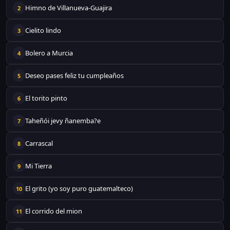
Himno de Villanueva-Guajira
2
Cielito lindo
3
Bolero a Murcia
4
Deseo pases feliz tu cumpleaños
5
El torito pinto
6
Taheñói jevy ñanemba?e
7
Carrascal
8
Mi Tierra
9
El grito (yo soy puro guatemalteco)
10
El corrido del mion
11