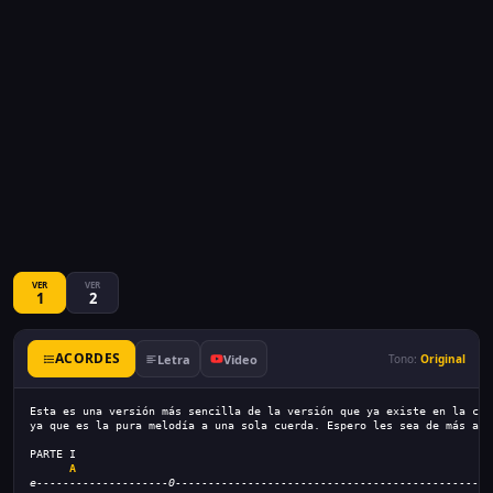
VER
VER
1
2
ACORDES
Letra
Video
Tono:
Original
Esta es una versión más sencilla de la versión que ya existe en la cue
ya que es la pura melodía a una sola cuerda. Espero les sea de más ayu
PARTE I
A
e--------------------0------------------------------------------------