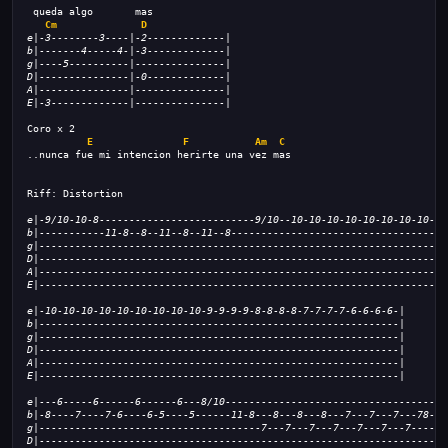
 queda algo       mas
Cm
D
e|-3--------3----|-2-------------|
b|-------4-----4-|-3-------------|
g|----5----------|---------------|
D|---------------|-0-------------|
A|---------------|---------------|
E|-3-------------|---------------|
Coro x 2
E
F
Am
C
..nunca fue mi intencion herirte una vez mas
Riff: Distortion
e|-9/10-10-8--------------------------9/10--10-10-10-10-10-10-10-10-|
b|-----------11-8--8--11--8--11--8----------------------------------|
g|------------------------------------------------------------------|
D|------------------------------------------------------------------|
A|------------------------------------------------------------------|
E|------------------------------------------------------------------|
e|-10-10-10-10-10-10-10-10-10-9-9-9-9-8-8-8-8-7-7-7-7-6-6-6-6-|
b|------------------------------------------------------------|
g|------------------------------------------------------------|
D|------------------------------------------------------------|
A|------------------------------------------------------------|
E|------------------------------------------------------------|
e|---6-----6------6------6---8/10-------------------------------------
b|-8----7----7-6----6-5----5------11-8---8---8---8---7---7---7---78-8-
g|-------------------------------------7---7---7---7---7---7---7------
D|--------------------------------------------------------------------