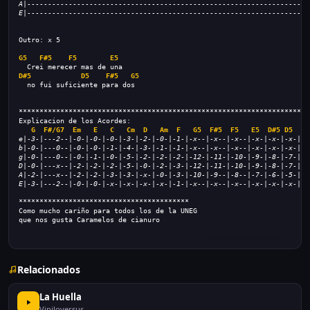
A|--------------------------------------------------------------------
E|--------------------------------------------------------------------
Outro: x 5
G5
F#5
F5
E5
  Crei merecer mas de una
D#5
D5
F#5
G5
  no fui suficiente para dos
**********************************************************************
Explicacion de los Acordes:
G
F#/G7 
Em
E
C
Cm
D
Am
F
G5
F#5
F5
E5
D#5
D5
e|-3-|---2--|-0-|-0-|-0-|-3-|-2-|-0-|-1-|-x--|-x--|-x--|-x-|-x-|-x-|
b|-0-|---0--|-0-|-0-|-1-|-4-|-3-|-1-|-1-|-x--|-x--|-x--|-x-|-x-|-x-|
g|-0-|---0--|-0-|-1-|-0-|-5-|-2-|-2-|-2-|-12-|-11-|-10-|-9-|-8-|-7-|
D|-0-|---x--|-2-|-2-|-2-|-5-|-0-|-2-|-3-|-12-|-11-|-10-|-9-|-8-|-7-|
A|-2-|---x--|-2-|-2-|-3-|-3-|-x-|-0-|-3-|-10-|-9--|-8--|-7-|-6-|-5-|
E|-3-|---2--|-0-|-0-|-x-|-x-|-x-|-x-|-1-|-x--|-x--|-x--|-x-|-x-|-x-|
*****************************************
Como mucho cariño para todos los de la UNEG
que nos gusta Caramelos de cianuro
Relacionados
La Huella
Viniloversus