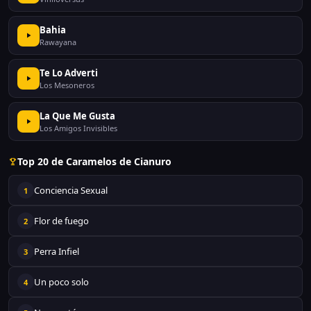
Bahia
Rawayana
Te Lo Adverti
Los Mesoneros
La Que Me Gusta
Los Amigos Invisibles
Top 20 de Caramelos de Cianuro
Conciencia Sexual
1
Flor de fuego
2
Perra Infiel
3
Un poco solo
4