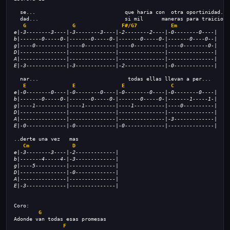
  se...                             que haria con  otra oportinidad...
  dad...                            si mil      maneras para traiciona
G
G
F#/G7 
Em
e|-3--------3----|-3--------3----|-2--------2----|-0--------0----|
b|-------0-----0-|-------0-----0-|-------0-----0-|-------0----0--|
g|----0----------|----0----------|----0----------|----0--------0-|
D|---------------|---------------|---------------|---------------|
A|---------------|---------------|---------------|---------------|
E|-3-------------|-3-------------|-2-------------|-0-------------|
  nar...                             todas ellas llevan a per...
E
E
E
C
e|-0--------0----|-0--------0----|-0--------0----|-0--------0----|
b|-------0-----0-|-------0-----0-|-------0-----0-|-------1-----1-|
g|----1----------|----1----------|----1----------|----0----------|
D|---------------|---------------|---------------|---------------|
A|---------------|---------------|---------------|-3-------------|
E|-0-------------|-0-------------|-0-------------|---------------|
..derte una vez   mas
Cm
D
e|-3--------3----|-2-------------|
b|-------4-----4-|-3-------------|
g|----5----------|---------------|
D|---------------|-0-------------|
A|---------------|---------------|
E|-3-------------|---------------|
Coro:
G
Adonde van todas esas promesas
F