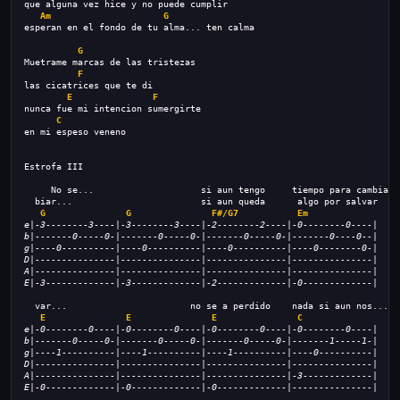
que alguna vez hice y no puede cumplir
Am
G
esperan en el fondo de tu alma... ten calma
G
Muetrame marcas de las tristezas
F
las cicatrices que te di
E
F
nunca fue mi intencion sumergirte
C
en mi espeso veneno
Estrofa III
     No se...                    si aun tengo     tiempo para cambiar
  biar...                        si aun queda      algo por salvar
G
G
F#/G7 
Em
e|-3--------3----|-3--------3----|-2--------2----|-0--------0----|
b|-------0-----0-|-------0-----0-|-------0-----0-|-------0----0--|
g|----0----------|----0----------|----0----------|----0--------0-|
D|---------------|---------------|---------------|---------------|
A|---------------|---------------|---------------|---------------|
E|-3-------------|-3-------------|-2-------------|-0-------------|
  var...                       no se a perdido    nada si aun nos...
E
E
E
C
e|-0--------0----|-0--------0----|-0--------0----|-0--------0----|
b|-------0-----0-|-------0-----0-|-------0-----0-|-------1-----1-|
g|----1----------|----1----------|----1----------|----0----------|
D|---------------|---------------|---------------|---------------|
A|---------------|---------------|---------------|-3-------------|
E|-0-------------|-0-------------|-0-------------|---------------|