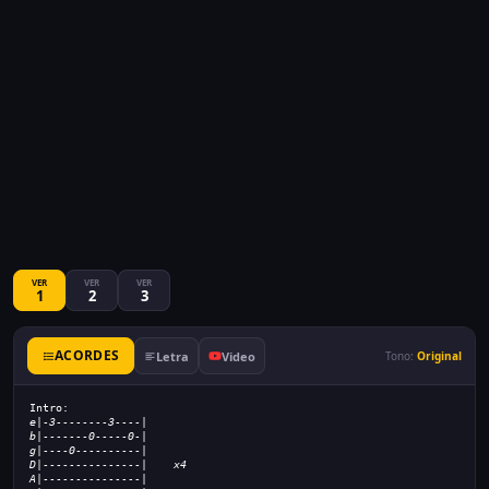
VER
VER
VER
1
2
3
ACORDES
Letra
Video
Tono:
Original
Intro:
e|-3--------3----|
b|-------0-----0-|
g|----0----------|
D|---------------|    x4
A|---------------|