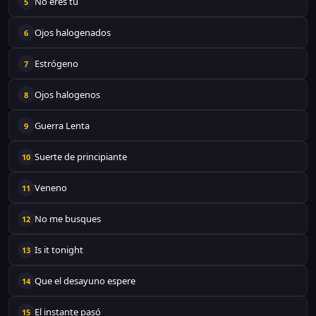
No eres tú
5
Ojos halogenados
6
Estrógeno
7
Ojos halogenos
8
Guerra Lenta
9
Suerte de principiante
10
Veneno
11
No me busques
12
Is it tonight
13
Que el desayuno espere
14
El instante pasó
15