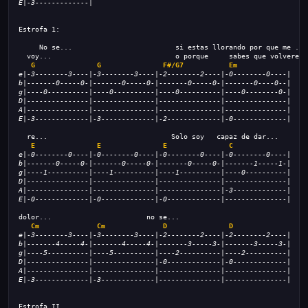
E|-3-------------|
Estrofa 1:
     No se...                         si estas llorando por que me ...
  voy...                              o porque     sabes que volvere..
G
G
F#/G7 
Em
e|-3--------3----|-3--------3----|-2--------2----|-0--------0----|
b|-------0-----0-|-------0-----0-|-------0-----0-|-------0----0--|
g|----0----------|----0----------|----0----------|----0--------0-|
D|---------------|---------------|---------------|---------------|
A|---------------|---------------|---------------|---------------|
E|-3-------------|-3-------------|-2-------------|-0-------------|
  re...                              Solo soy   capaz de dar...
E
E
E
C
e|-0--------0----|-0--------0----|-0--------0----|-0--------0----|
b|-------0-----0-|-------0-----0-|-------0-----0-|-------1-----1-|
g|----1----------|----1----------|----1----------|----0----------|
D|---------------|---------------|---------------|---------------|
A|---------------|---------------|---------------|-3-------------|
E|-0-------------|-0-------------|-0-------------|---------------|
dolor...                       no se...
Cm
Cm
D
D
e|-3--------3----|-3--------3----|-2--------2----|-2--------2----|
b|-------4-----4-|-------4-----4-|-------3-----3-|-------3-----3-|
g|----5----------|----5----------|----2----------|----2----------|
D|---------------|---------------|-0-------------|-0-------------|
A|---------------|---------------|---------------|---------------|
E|-3-------------|-3-------------|---------------|---------------|
Estrofa II