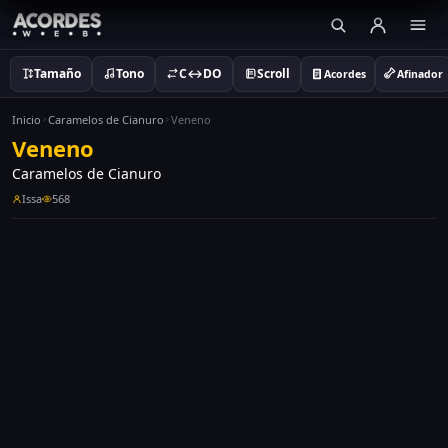
Tamaño
Tono
C↔DO
Scroll
Acordes
Afinador
Inicio
Caramelos de Cianuro
Veneno
Veneno
Caramelos de Cianuro
Issa
568