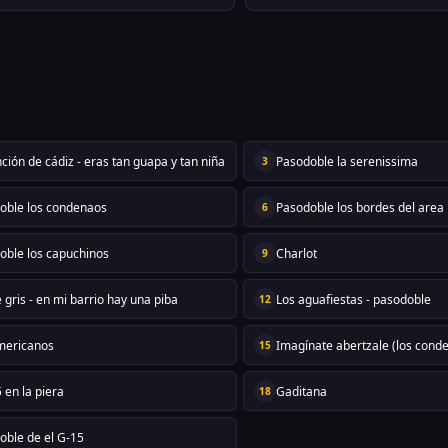
ción de cádiz - eras tan guapa y tan niña
Pasodoble la serenissima
3
oble los condenaos
Pasodoble los bordes del area
6
oble los capuchinos
Charlot
9
 gris - en mi barrio hay una piba
Los aguafiestas - pasodoble
12
mericanos
Imagínate abertzale (los cond
15
 en la piera
Gaditana
18
oble de el G-15