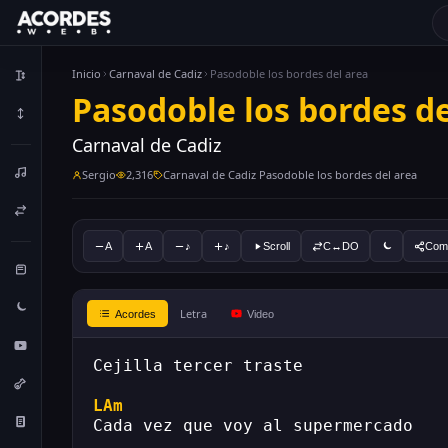
Inicio
Carnaval de Cadiz
Pasodoble los bordes del area
Pasodoble los bordes de
Carnaval de Cadiz
Sergio
2,316
Carnaval de Cadiz Pasodoble los bordes del area
A
A
♪
♪
Scroll
C↔DO
Comp
Letra
Acordes
Video
Cejilla tercer traste
LAm
Cada vez que voy al supermercado