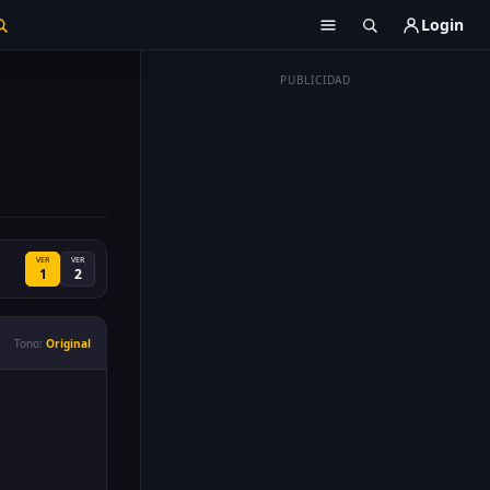
Login
PUBLICIDAD
VER
VER
1
2
Tono:
Original