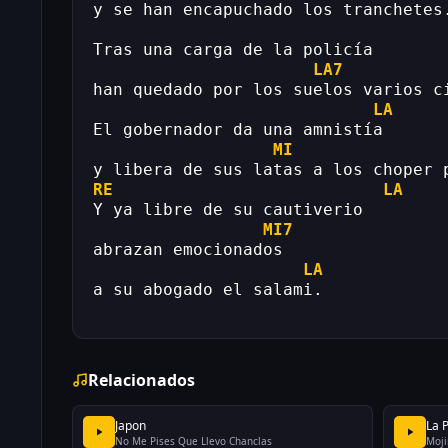
y se han encapuchado los tranchetes
Tras una carga de la policía
LA7
han quedado por los suelos varios c
LA
El gobernador da una amnistía
MI
y libera de sus latas a los choper 
RE
LA
Y ya libre de su cautiverio
MI7
abrazan emocionados
LA
a su abogado el salami.
Relacionados
Japon
La P
No Me Pises Que Llevo Chanclas
Moji