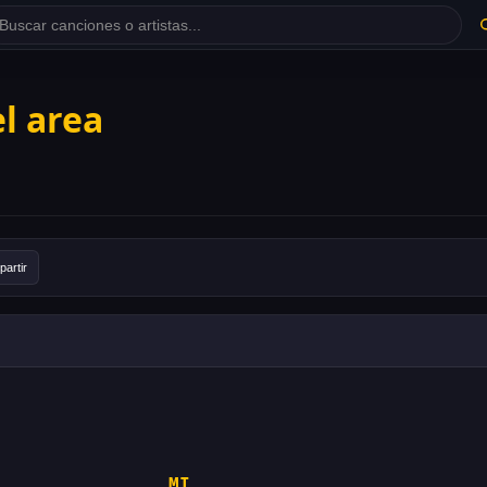
l area
artir
MI