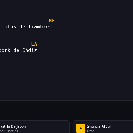
.
RE
ientos de fiambres.
LA
pork de Cádiz
astilla De Jabon
Renuncia Al Sol
nos Escozios
Skizoo