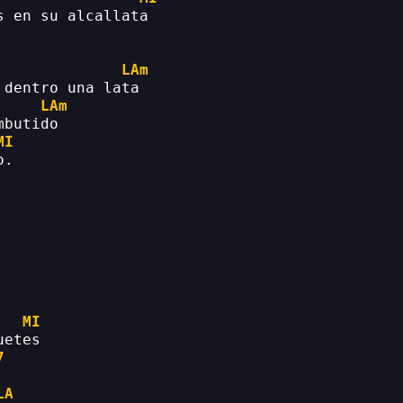
s en su alcallata
LAm
 dentro una lata
LAm
mbutido
MI
o.
MI
uetes
7
LA