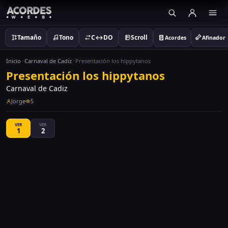
Tamaño
Tono
C↔DO
Scroll
Acordes
Afinador
Inicio
Carnaval de Cadiz
Presentación los hippytanos
Presentación los hippytanos
Carnaval de Cadiz
Jorge
5
VER
VER
1
2