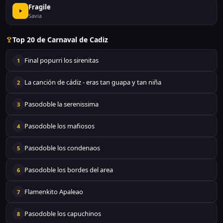
Fragile
Savia
Top 20 de Carnaval de Cadiz
Final popurri los sirenitas
1
La canción de cádiz - eras tan guapa y tan niña
2
Pasodoble la serenissima
3
Pasodoble los mafiosos
4
Pasodoble los condenaos
5
Pasodoble los bordes del area
6
Flamenkito Apaleao
7
Pasodoble los capuchinos
8