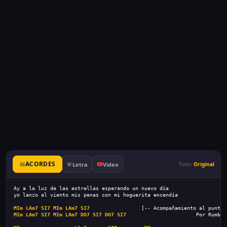
ACORDES
Letra
Video
Tono:
Original
Ay a la luz de las estrellas esperando un nuevo día
yo lanzo al viento mis penas con mi hoguerita encendía
MIm
LAm7
SI7
MIm
LAm7
SI7
                 [-- Acompañamiento al puntea
MIm
LAm7
SI7
MIm
LAm7
DO7
SI7
DO7
SI7
                       Por Rumba