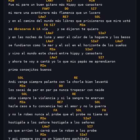
MIm
LAm7
SI7
MIm
Fue mi pare un buen gitano más Hippy que canastero
FA#7
DO
SI7
mi mare una aventurera más flamenca que un lucero
LAm7
RE7
SOL
y en el camino del mundo más libres que prisioneros que mire usté
FA
SI7
MIm
se 
Abrazaron
A
LA
 vía     y se dijeron te quiero
LAm7
SIm7
y en las noches de luna y amor al calor de la hoguera y los besos
LAm7
SIm7
LAm7
se fundieron como la mar y el sol en el horizonte de los sueños
MIm
SIm7
y vino al mundo este chavó entre hippy y canastero
LAm7
SI7
y ahora te voy a cantá yo lo que mis papás me aprendieron
MIm
prima consejitos buenos
SOL
RE
                                 
Andi venga siempre palante con la chorla bien levantá
MIm
DO
los sacai de par en par pa nunca tropezar con naide
SOL
RE
odia siempre la violencia y si la sangre te enervan
MIm
RE7
SOL
hazle caso a tu concencia haz el amor y no la guerra
FA
SOL
FA
y no le robes nunca al probe que el probe no tiene ná
MIm
SIm7
hostigále a los señore hostigale a los señores
LAm7
SI7
pa que arríen la carná que le roban a los probe
MIm
SIm7
Y asi compare soy yo un hippytano pachibalo