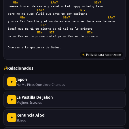
MIm
LAm7
SIm7
osease honrao de casta y cabal mitad hippy mitad gitano
LAm7
SI7
pero no me pueo olviá que ante to soy gaditano
MIm
SIm7
LAm7
y viva Cai Sevilla y el mundo entero pero se chanelame hermano
SI7
igual que pa ti tu tierra pa mi Cai es lo primero
MIm
SI7
MIm
pa mi Cai es lo primero ole! pa mi Cai es lo primero
Gracias a La guitarra de Gades.
Pellizcá para hacer zoom
Relacionados
Japon
No Me Pises Que Llevo Chanclas
La Pastilla De Jabon
Mojinos Escozios
Renuncia Al Sol
Skizoo