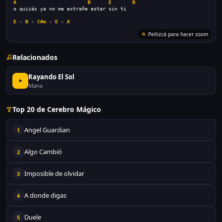
A
B
E
B
o quizás ya no me extrañe estar sin ti
E
 - 
B
 - 
C#m
 - 
E
 - 
A
Pellizcá para hacer zoom
Relacionados
Rayando El Sol
Mana
Top 20 de Cerebro Mágico
Angel Guardian
1
Algo Cambió
2
Imposible de olvidar
3
A donde digas
4
Duele
5