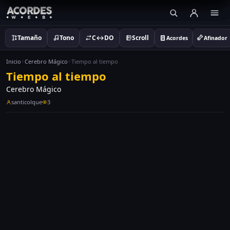
Tamaño
Tono
C↔DO
Scroll
Acordes
Afinador
Inicio
Cerebro Mágico
Tiempo al tiempo
Tiempo al tiempo
Cerebro Mágico
santicolque
3