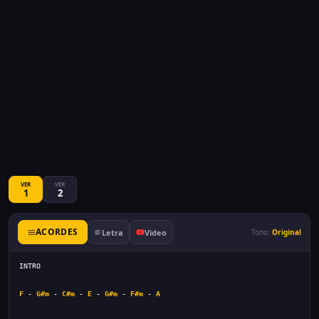
VER
VER
1
2
ACORDES
Letra
Video
Tono:
Original
INTRO
F
 - 
G#m
 - 
C#m
 - 
E
 - 
G#m
 - 
F#m
 - 
A