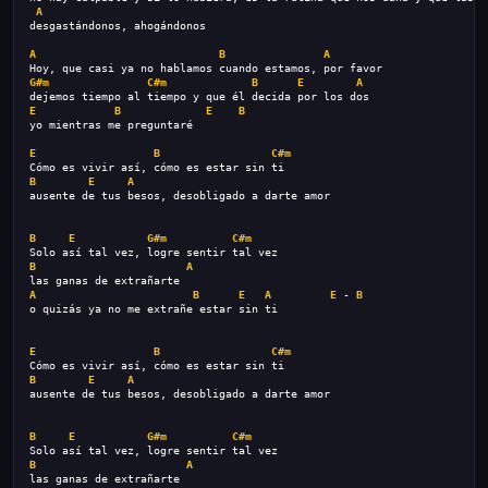
A
desgastándonos, ahogándonos
A
B
A
Hoy, que casi ya no hablamos cuando estamos, por favor
G#m
C#m
B
E
A
dejemos tiempo al tiempo y que él decida por los dos
E
B
E
B
yo mientras me preguntaré
E
B
C#m
Cómo es vivir así, cómo es estar sin ti
B
E
A
ausente de tus besos, desobligado a darte amor
B
E
G#m
C#m
Solo así tal vez, logre sentir tal vez
B
A
las ganas de extrañarte
A
B
E
A
E
 - 
B
o quizás ya no me extrañe estar sin ti
E
B
C#m
Cómo es vivir así, cómo es estar sin ti
B
E
A
ausente de tus besos, desobligado a darte amor
B
E
G#m
C#m
Solo así tal vez, logre sentir tal vez
B
A
las ganas de extrañarte