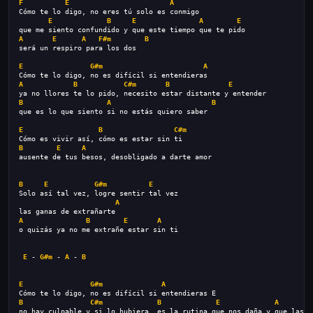
F
E
A
Cómo te lo digo, no eres tú solo es conmigo
E
B
E
A
E
que me siento confundido y que este tiempo que te pido
A
E
A
F#m
B
será un respiro para los dos
E
G#m
A
Cómo te lo digo, no es difícil si entendieras
A
B
C#m
B
E
ya no llores te lo pido, necesito estar distante y entender
B
A
B
que es lo que siento si no estás quiero saber
E
B
C#m
Cómo es vivir así, cómo es estar sin ti
B
E
A
ausente de tus besos, desobligado a darte amor
B
E
G#m
E
Solo así tal vez, logre sentir tal vez
A
las ganas de extrañarte
A
B
E
A
o quizás ya no me extrañe estar sin ti
E
 - 
G#m
 - 
A
 - 
B
E
G#m
A
Cómo te lo digo, no es difícil si entendieras E
B
C#m
B
E
A
no hay culpable y si lo hubiera, es la rutina que nos daña y que lasti