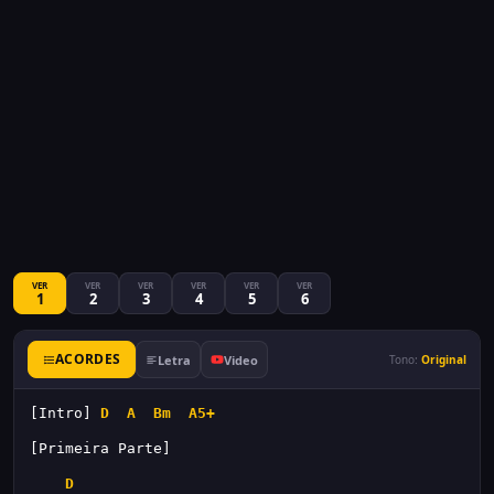
VER
VER
VER
VER
VER
VER
1
2
3
4
5
6
ACORDES
Letra
Video
Tono:
Original
[Intro] 
D
A
Bm
A5+
[Primeira Parte]
D