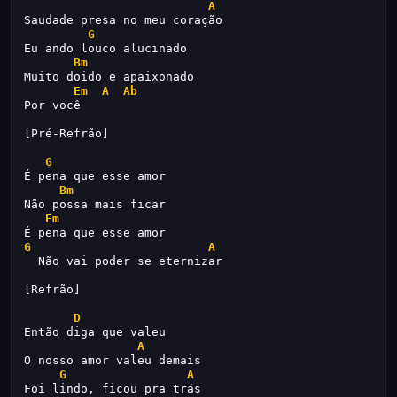
A
Saudade presa no meu coração
G
Eu ando louco alucinado
Bm
Muito doido e apaixonado 
Em
A
Ab
Por você
[Pré-Refrão]
G
É pena que esse amor
Bm
Não possa mais ficar
Em
É pena que esse amor
G
A
  Não vai poder se eternizar
[Refrão]
D
Então diga que valeu
A
O nosso amor valeu demais
G
A
Foi lindo, ficou pra trás