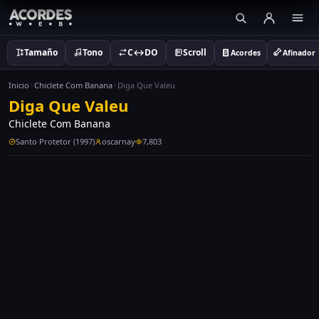
Tamaño
Tono
C↔DO
Scroll
Acordes
Afinador
Inicio
Chiclete Com Banana
Diga Que Valeu
Diga Que Valeu
Chiclete Com Banana
Santo Protetor (1997)
oscarnay
7,803