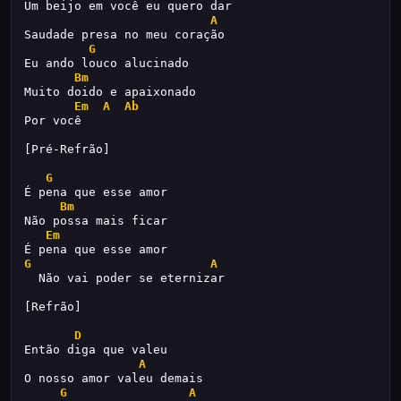
Um beijo em você eu quero dar
A
Saudade presa no meu coração
G
Eu ando louco alucinado
Bm
Muito doido e apaixonado 
Em
A
Ab
Por você
[Pré-Refrão]
G
É pena que esse amor
Bm
Não possa mais ficar
Em
É pena que esse amor
G
A
  Não vai poder se eternizar
[Refrão]
D
Então diga que valeu
A
O nosso amor valeu demais
G
A