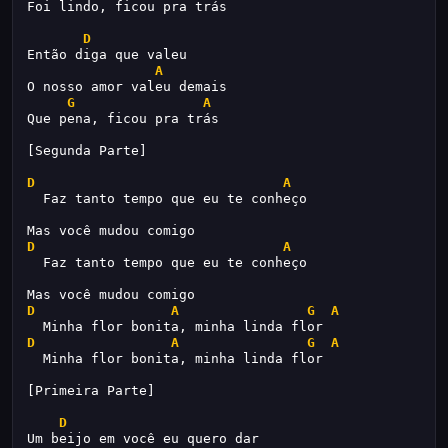
Foi lindo, ficou pra trás
D
Então diga que valeu
A
O nosso amor valeu demais
G
A
Que pena, ficou pra trás
[Segunda Parte]
D
A
  Faz tanto tempo que eu te conheço
Mas você mudou comigo
D
A
  Faz tanto tempo que eu te conheço
Mas você mudou comigo
D
A
G
A
  Minha flor bonita, minha linda flor
D
A
G
A
  Minha flor bonita, minha linda flor
[Primeira Parte]
D
Um beijo em você eu quero dar