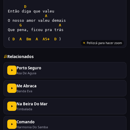
D
Então diga que valeu
A
O nosso amor valeu demais
G
A
Que pena, ficou pra trás
( 
D
A
Bm
A
A5+
D
 )
Relacionados
Porto Seguro
Asa De Aguia
Me Abraca
Banda Eva
Na Beira Do Mar
Timbalada
Comando
Harmonia Do Samba