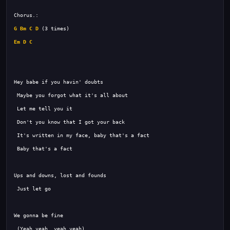
G
Bm
C
D
Em
D
C