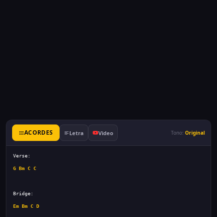
ACORDES
Letra
Video
Tono:
Original
G
Bm
C
C
Em
Bm
C
D