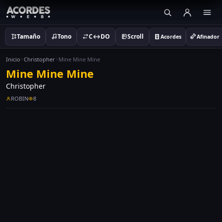
Tamaño
Tono
C↔DO
Scroll
Acordes
Afinador
Inicio
Christopher
Mine Mine Mine
Mine Mine Mine
Christopher
ROBIN
8