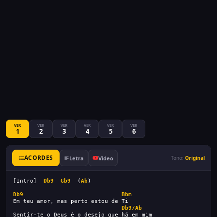
VER
VER
VER
VER
VER
VER
1
2
3
4
5
6
ACORDES
Letra
Video
Tono:
Original
[Intro]  
Db9
Gb9
  (
Ab
)
Db9
Bbm
Em teu amor, mas perto estou de Ti
Db9/Ab
Sentir-te o Deus é o desejo que há em mim