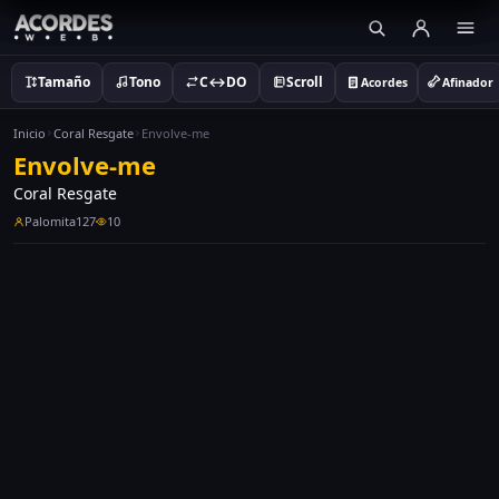
Tamaño
Tono
C↔DO
Scroll
Acordes
Afinador
Inicio
Coral Resgate
Envolve-me
Envolve-me
Coral Resgate
Palomita127
10