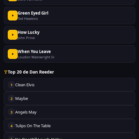
Green Eyed Girl
Ted Hawkins
How Lucky
John Prine
When You Leave
Loudon Wainwright Iii
Top 20 de Dan Reeder
Clean Elvis
1
Maybe
2
Angels May
3
Tulips On The Table
4