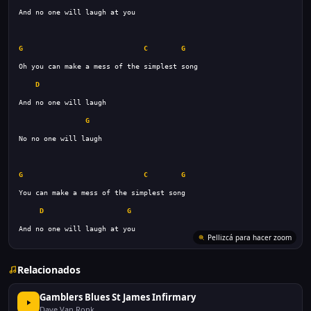
G
C
G
D
G
G
C
G
D
G
And no one will laugh at you
Pellizcá para hacer zoom
Relacionados
Gamblers Blues St James Infirmary
Dave Van Ronk