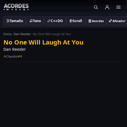
Tamaño
Tono
C↔DO
Scroll
Acordes
Afinador
Inicio
Dan Reeder
No One Will Laugh At You
No One Will Laugh At You
Dan Reeder
Claudio
9