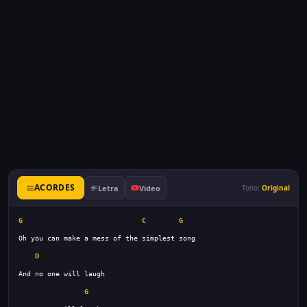
ACORDES
Letra
Video
Tono:
Original
G
C
G
D
G