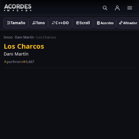
Tamaño
Tono
C↔DO
Scroll
Acordes
Afinador
Inicio
Dani Martín
Los Charcos
Los Charcos
Dani Martín
porfiriorc
5,667