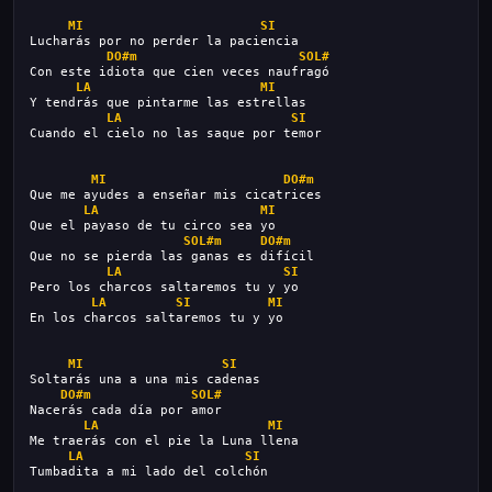
MI
SI
Lucharás por no perder la paciencia
DO#m
SOL#
Con este idiota que cien veces naufragó
LA
MI
Y tendrás que pintarme las estrellas
LA
SI
Cuando el cielo no las saque por temor
MI
DO#m
Que me ayudes a enseñar mis cicatrices
LA
MI
Que el payaso de tu circo sea yo
SOL#m
DO#m
Que no se pierda las ganas es difícil
LA
SI
Pero los charcos saltaremos tu y yo
LA
SI
MI
En los charcos saltaremos tu y yo
MI
SI
Soltarás una a una mis cadenas
DO#m
SOL#
Nacerás cada día por amor
LA
MI
Me traerás con el pie la Luna llena
LA
SI
Tumbadita a mi lado del colchón