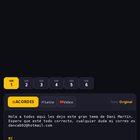
VER
VER
VER
VER
VER
VER
1
2
3
4
5
6
ACORDES
Letra
Video
Tono:
Original
Hola a todos aqui les dejo este gran tema de Dani Martín.
Espero que esté todo correcto, cualquier duda mi correo es
dancab92@hotmail.com
MI