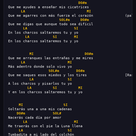
DO#m
Que me ayudes a enseñar mis cicatrices
LA
MI
Que me agarres con más fuerza el corazón               (palm
SOL#m
DO#m
Que me digas que aunque todo sea difícil
LA
SI
En los charcos saltaremos tu y yo
LA
SI
MI
En los charcos saltaremos tu y yo
MI
DO#m
Que me arranques las entrañas y me mires
LA
MI
Más adentro donde solo vivo yo
SOL#m
DO#m
Que me saques esos miedos y los tires                  [Rasg
LA
SI
A los charcos y pisarlos tu yo
LA
SI
MI
Y en los charcos saltaremos tu y yo
MI
SI
Soltarás una a una mis cadenas
DO#m
SOL#
Nacerás cada día por amor
LA
MI
Me traerás con el pie la Luna llena
LA
SI
Tumbadita a mi lado del colchón