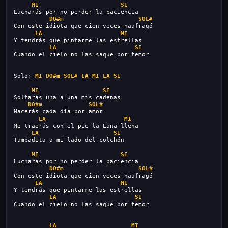
MI
SI
Lucharás por no perder la paciencia
DO#m
SOL#
Con este idiota que cien veces naufragó
LA
MI
Y tendrás que pintarme las estrellas
LA
SI
Cuando el cielo no las saque por temor
Solo: 
MI
DO#m
SOL#
LA
MI
LA
SI
MI
SI
Soltarás una a una mis cadenas
DO#m
SOL#
Nacerás cada día por amor
LA
MI
Me traerás con el pie la Luna llena
LA
SI
Tumbadita a mi lado del colchón
MI
SI
Lucharás por no perder la paciencia
DO#m
SOL#
Con este idiota que cien veces naufragó
LA
MI
Y tendrás que pintarme las estrellas
LA
SI
Cuando el cielo no las saque por temor
LA
MI