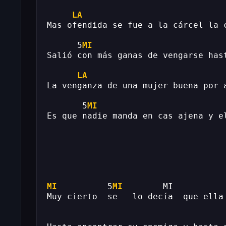
LA
Mas ofendida se fue a la cárcel la 
      5
MI
                          
Salió con más ganas de vengarse has
LA
La venganza de una mujer buena por 
       5
MI
                         
Es que nadie manda en cas ajena y e
MI
          5
MI
        MI          
Muy cierto  se   lo decía  que ella