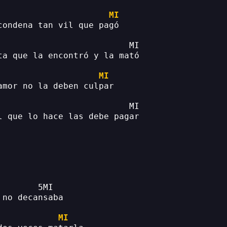
MI
condena tan vil que pagó
                          MI
ta que la encontró y la mató
MI
amor no la deben culpar
                          MI
l que lo hace las debe pagar
        5MI
 no decansaba
MI