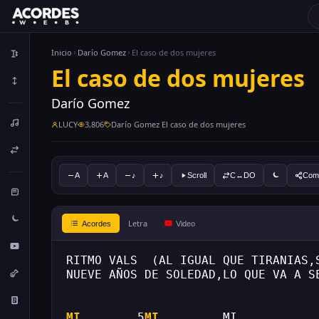
Inicio
Darío Gomez
El caso de dos mujeres
El caso de dos mujeres
Darío Gomez
LUCY
3,806
Darío Gomez El caso de dos mujeres
A
A
♪
♪
Scroll
C↔DO
Comp
Letra
Acordes
Video
RITMO VALS  (AL IGUAL QUE TIRANIAS,
NUEVE AÑOS DE SOLEDAD,LO QUE VA A S
MI
        5
MI
         MI           