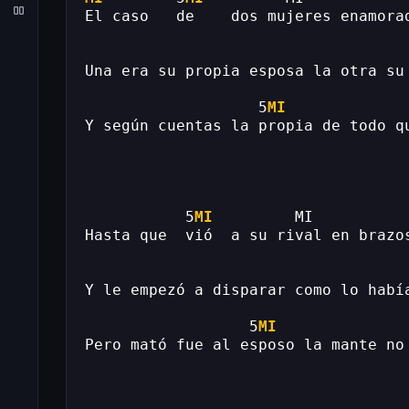
El caso   de    dos mujeres enamora
Una era su propia esposa la otra su
                   5
MI
             
Y según cuentas la propia de todo q
           5
MI
         MI          
Hasta que  vió  a su rival en brazo
Y le empezó a disparar como lo habí
                  5
MI
              
Pero mató fue al esposo la mante no