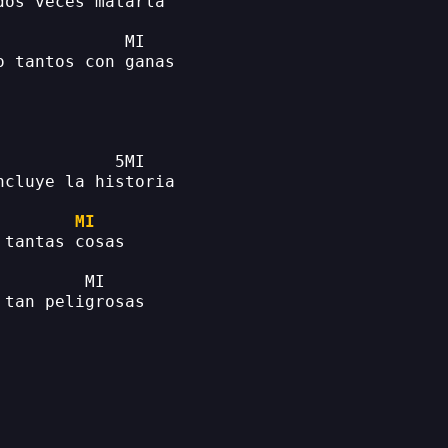
dos veces matarla
             MI
o tantos con ganas
            5MI
ncluye la historia
MI
 tantas cosas
         MI
 tan peligrosas