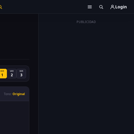
Login
PUBLICIDAD
VER
VER
VER
1
2
3
Tono:
Original