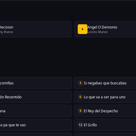
Decision
Angel O Demonio
ny Rivera
Luisito Munoz
 comillas
Si negabas que buscabas
3
ón Resentido
Lo que va a ser para uno
6
rana
El Rey del Despecho
9
la pa que te vas
El Grillo
12