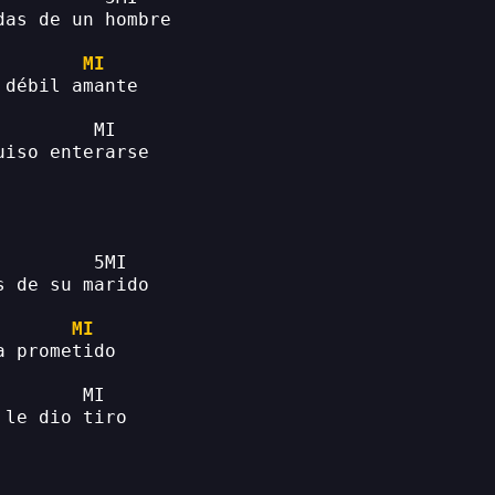
das de un hombre
MI
 débil amante
         MI
uiso enterarse
         5MI
s de su marido
MI
a prometido
        MI
 le dio tiro