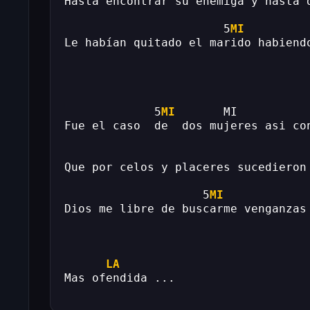
Hasta encontrar su enemiga y hasta 
                       5
MI
         
Le habían quitado el marido habiend
             5
MI
       MI          
Fue el caso  de  dos mujeres asi co
Que por celos y placeres sucedieron
                    5
MI
            
Dios me libre de buscarme venganzas
LA
Mas ofendida ...