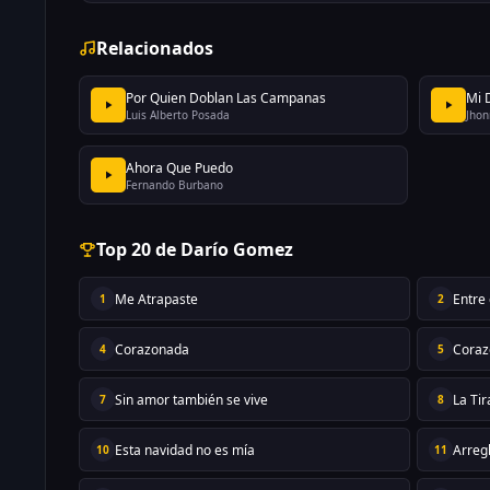
Relacionados
Por Quien Doblan Las Campanas
Mi 
Luis Alberto Posada
Jhon
Ahora Que Puedo
Fernando Burbano
Top 20 de Darío Gomez
Me Atrapaste
Entre
1
2
Corazonada
Coraz
4
5
Sin amor también se vive
La Ti
7
8
Esta navidad no es mía
Arreg
10
11