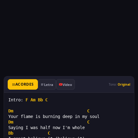
ACORDES
Letra
Video
Tono:
Original
Intro: 
F
Am
Bb
C
Dm
C
Your flame is burning deep in my soul
Dm
C
Saying I was half now I'm whole
Bb
C