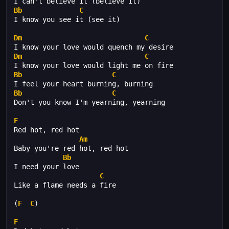
I can't believe it (believe it)
Bb
C
I know you see it (see it)
Dm
C
I know your love would quench my desire
Dm
C
I know your love would light me on fire
Bb
C
I feel your heart burning, burning
Bb
C
Don't you know I'm yearning, yearning
F
Red hot, red hot
Am
Baby you're red hot, red hot
Bb
I need your love
C
Like a flame needs a fire
(
F
C
)
F