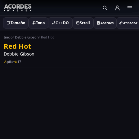
Tamaño
Tono
C↔DO
Scroll
Acordes
Afinador
Inicio
Debbie Gibson
Red Hot
Red Hot
Debbie Gibson
pilar
17