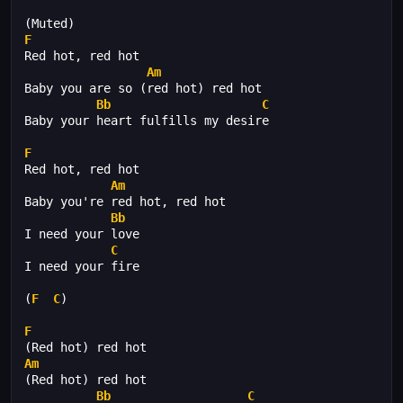
(Muted)
F
Red hot, red hot
Am
Baby you are so (red hot) red hot
Bb
C
Baby your heart fulfills my desire
F
Red hot, red hot
Am
Baby you're red hot, red hot
Bb
I need your love
C
I need your fire
(
F
C
)
F
(Red hot) red hot
Am
(Red hot) red hot
Bb
C