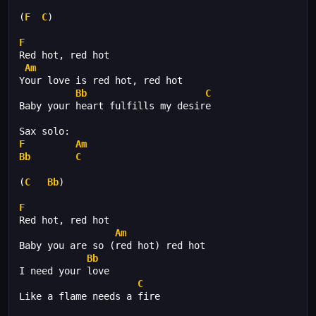
(
F
C
)
F
Red hot, red hot
Am
Your love is red hot, red hot
Bb
C
Baby your heart fulfills my desire
Sax solo:
F
Am
Bb
C
(
C
Bb
)
F
Red hot, red hot
Am
Baby you are so (red hot) red hot
Bb
I need your love
C
Like a flame needs a fire