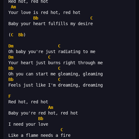
Red hot, red hot
Am
Your love is red hot, red hot
Bb
C
Baby your heart fulfills my desire
(
C
Bb
)
Dm
C
Oh baby you're just radiating to me
Dm
C
Your heart just burns right through me
Bb
C
Oh you can start me gleaming, gleaming
Bb
C
Feels just like I'm dreaming, dreaming
F
Red hot, red hot
Am
Baby you're red hot, red hot
Bb
I need your love
C
Like a flame needs a fire