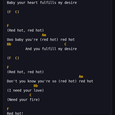
Baby your heart fulfills my desire
(
F
C
)
F
(Red hot, red hot)
Am
Ooo baby you're (red hot) red hot
Bb
C
         And you fulfill my desire
(
F
C
)
F
(Red hot, red hot)
Am
Don't you know you're so (red hot) red hot
Bb
(I need your love)
C
(Need your fire)
F
Red hot!