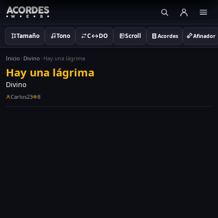
Tamaño
Tono
C↔DO
Scroll
Acordes
Afinador
Inicio
Divino
Hay una lágrima
Hay una lágrima
Divino
Carlos23
8