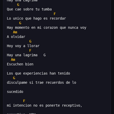
Hay una Lagrima
G
Que cae sobre tu tumba
F
Lo unico que hago es recordar
G
Hay momento en mi corazon que nunca voy
Am
A olvidar
G
Hoy voy a llorar
F
Hay una lagrima   G
Am
Escuchen bien
Los que experiencias han tenido
G
disculpame si trae recuerdos de lo
sucedido
F
mi intencion no es ponerte receptivo,