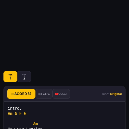
VER
VER
1
2
ACORDES
Letra
Video
Tono:
Original
intro:
Am
G
F
G
Am