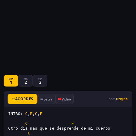
VER
VER
VER
1
2
3
ACORDES
Letra
Video
Tono:
Original
INTRO: 
C
,
F
,
C
,
F
C
F
Otro dia mas que se desprende de mi cuerpo
C