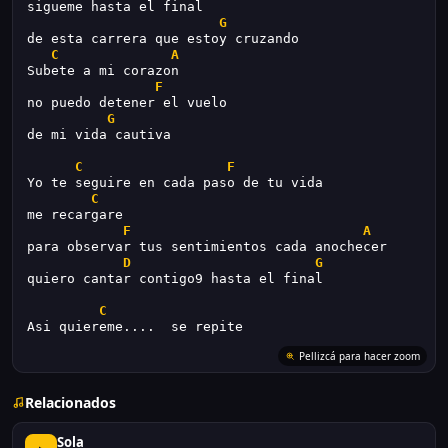
sigueme hasta el final
G
de esta carrera que estoy cruzando
C
A
Subete a mi corazon
F
no puedo detener el vuelo
G
de mi vida cautiva
C
F
Yo te seguire en cada paso de tu vida
C
me recargare 
F
A
para observar tus sentimientos cada anochecer
D
G
quiero cantar contigo9 hasta el final
C
Asi quiereme....  se repite
Pellizcá para hacer zoom
Relacionados
Sola