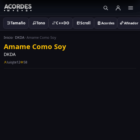
Tamaño
Tono
C↔DO
Scroll
Acordes
Afinador
Inicio
DKDA
Amame Como Soy
Amame Como Soy
DKDA
luisjte12
58