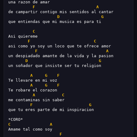
una razon de amar
F
A
de campartir contigo mis sentidos al cantar
D
G
que entiendas que mi musica es para ti
C
Asi quiereme
F
C
asi como yo soy un loco que te ofrece amor
F
A
un despiadado amante de la vida y la pasion
D
G
un soñador que insiste ser tu religion
A
G
F
Te llevare en mi voz
A
G
F
Te robare el corazon
A
C
me contaminas sin saber
F
G
que tu eres parte de mi inspiracion
*CORO*
C
A
Amame tal como soy
F