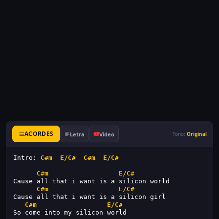
ACORDES
Letra
Video
Tono:
Original
Intro: 
C#m
E/C#
C#m
E/C#
C#m
E/C#
Cause all that i want is a silicon world
C#m
E/C#
Cause all that i want is a silicon girl
C#m
E/C#
So come into my silicon world