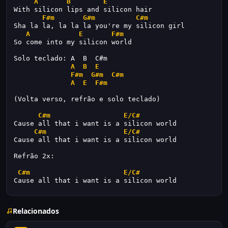
A
B
E
With silicon lips and silicon hair
F#m
G#m
C#m
Sha la la, la la la you're my silicon girl
A
E
F#m
So come into my silicon world
Solo teclado: A  B  C#m
A
B
E
F#m
G#m
C#m
A
E
F#m
(Volta verso, refrão e solo teclado)
C#m
E/C#
Cause all that i want is a silicon world
C#m
E/C#
Cause all that i want is a silicon world
Refrão 2x:
C#m
E/C#
Cause all that i want is a silicon world
Relacionados