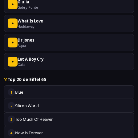
Giulia
Gabry Ponte
What Is Love
Haddaway
Dr Jones
Aqua
Let A Boy Cry
Gala
Top 20 de Eiffel 65
Blue
1
Silicon World
2
Too Much Of Heaven
3
Now Is Forever
4