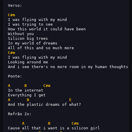
Verso:
C#m
I was flying with my mind
I was trying to see
How this world it could have been
Without you
Silicon big trees
In my world of dreams
All of this and so much more
C#m
I was flying with my mind
Looking around me
And i see there's no more room in my human thoughts
Ponte:
A
B
C#m
In the internet
Everything I get
A
B
E
And the plastic dreams of what?
Refrão 2x:
A
B
C#m
Cause all that i want is a silicon girl