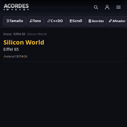
Tamaño
Tono
C↔DO
Scroll
Acordes
Afinador
Inicio
Eiffel 65
Silicon World
Silicon World
Eiffel 65
elena1307
26