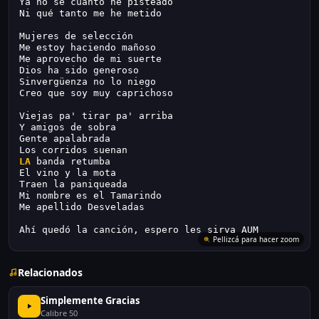
Ya no sé cuánto he pisteado
Ni qué tanto me he metido
Mujeres de selección
Me estoy haciendo mañoso
Me aprovecho de mi suerte
Dios ha sido generoso
Sinvergüenza no lo niego
Creo que soy muy caprichoso
Viejas pa' tirar pa' arriba
Y amigos de sobra
Gente apalabrada
Los corridos suenan
LA
 banda retumba
El vino y la mota
Traen la paniqueada
Mi nombre es el Tamarindo
Me apellido Desveladas
Ahí quedó la canción, espero les sirva AUM
Pellizcá para hacer zoom
Relacionados
Simplemente Gracias
Calibre 50