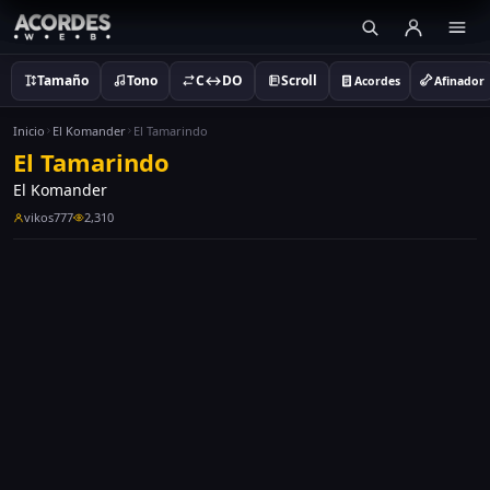
Tamaño
Tono
C↔DO
Scroll
Acordes
Afinador
Inicio
El Komander
El Tamarindo
El Tamarindo
El Komander
vikos777
2,310