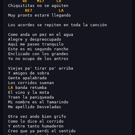
RE
MI7
LA
Chiquititas no se agüiten
RE7
LA
Muy pronto estaré llegando
Los acordes se repiten en toda la canción
Como anda un pez en el agua
Alegre y despreocupado
Aquí me paseo tranquilo
Este es mi segundo rancho
Enclicado con los grandes
Yo no ocupo de los antros
Viejas pa' tirar pa' arriba
Y amigos de sobra
Gente apalabrada
Los corridos suenan
LA
 banda retumba
El vino y la mota
Traen la paniqueada
Mi nombre es el Tamarindo
Me apellido Desveladas
Otra vez ando bien grifo
Como lo dice el corrido
Y entre tanto humaderón
Creo que ya perdí el sentido