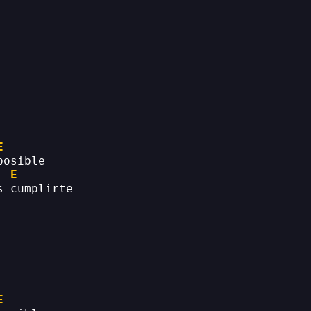
E
posible
E
s cumplirte
E