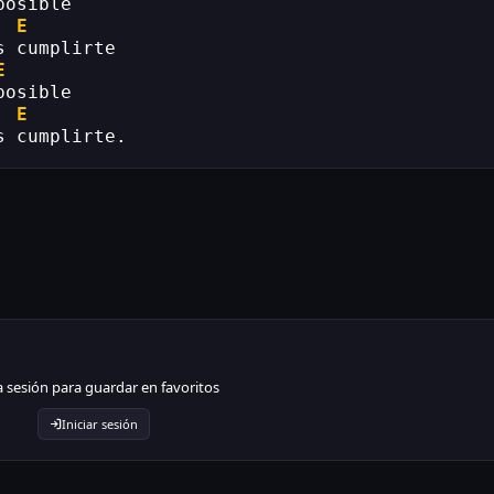
posible
E
s cumplirte
E
posible
E
s cumplirte.
ia sesión para guardar en favoritos
Iniciar sesión