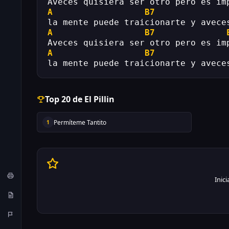
Aveces quisiera ser otro pero es im
A
B7
la mente puede traicionarte y avece
A
B7
Aveces quisiera ser otro pero es im
A
B7
la mente puede traicionarte y avece
Top 20 de El Pillin
Permíteme Tantito
1
Inic