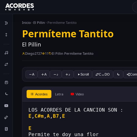
Inicio
El Pillin
Permíteme Tantito
Permíteme Tantito
El Pillin
Diego2727
11
El Pillin Permíteme Tantito
A
A
♪
♪
Scroll
C↔DO
Comp
Letra
Acordes
Video
LOS ACORDES DE LA CANCION SON :
E
,
C#m
,
A
,
B7
,
E
E
Permite te doy una flor