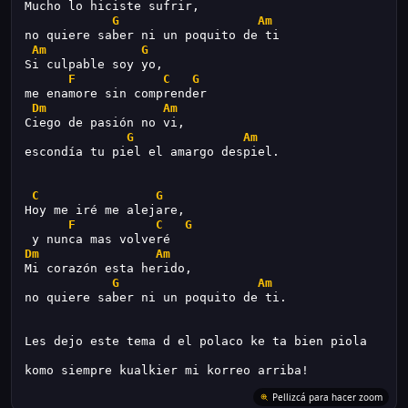
Mucho lo hiciste sufrir,
G
Am
no quiere saber ni un poquito de ti
Am
G
Si culpable soy yo,
F
C
G
me enamore sin comprender
Dm
Am
Ciego de pasión no vi,
G
Am
escondía tu piel el amargo despiel.
C
G
Hoy me iré me alejare,
F
C
G
 y nunca mas volveré
Dm
Am
Mi corazón esta herido,
G
Am
no quiere saber ni un poquito de ti.
Les dejo este tema d el polaco ke ta bien piola
komo siempre kualkier mi korreo arriba!
Pellizcá para hacer zoom