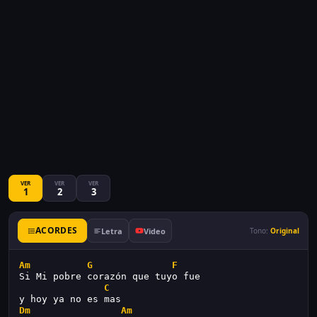
VER
VER
VER
1
2
3
ACORDES
Letra
Video
Tono:
Original
Am
G
F
Si Mi pobre corazón que tuyo fue
C
y hoy ya no es mas
Dm
Am