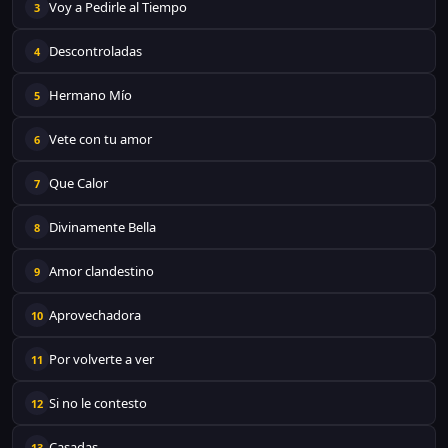
Voy a Pedirle al Tiempo
3
Descontroladas
4
Hermano Mío
5
Vete con tu amor
6
Que Calor
7
Divinamente Bella
8
Amor clandestino
9
Aprovechadora
10
Por volverte a ver
11
Si no le contesto
12
Casadas
13