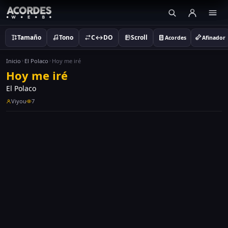
Tamaño
Tono
C↔DO
Scroll
Acordes
Afinador
Inicio
El Polaco
Hoy me iré
Hoy me iré
El Polaco
Viyou
7