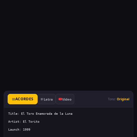
ACORDES
Letra
Video
Tono:
Original