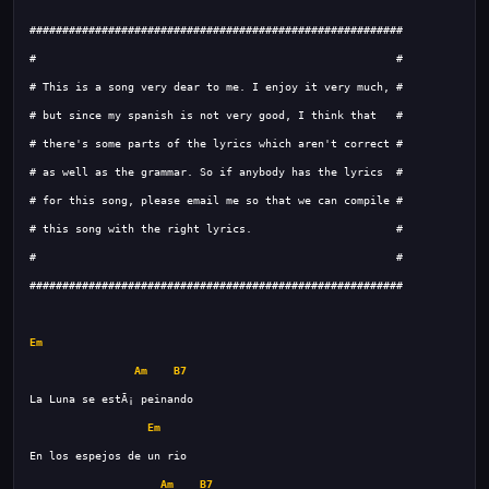
Em
Am
B7
Em
Am
B7