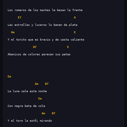
E7
A
Am
E
B7
E
Em
Am
B7
Em
Am
B7