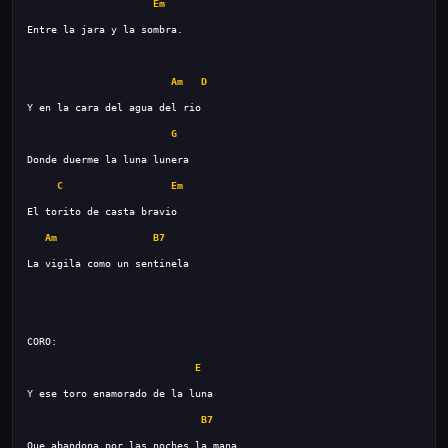
Em
Am
D
G
C
Em
Am
B7
E
B7