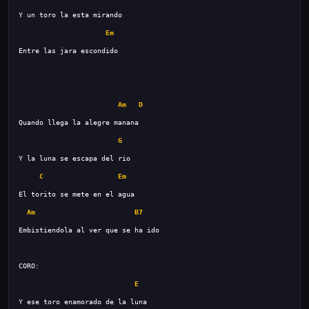
Em
Am
D
G
C
Em
Am
B7
E