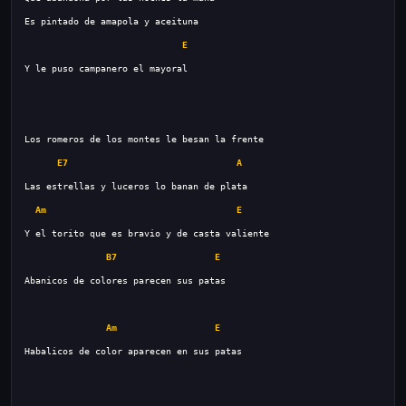
E
E7
A
Am
E
B7
E
Am
E