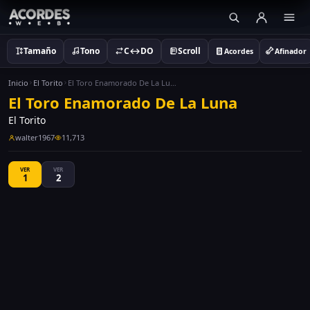
Tamaño
Tono
C↔DO
Scroll
Acordes
Afinador
Inicio
El Torito
El Toro Enamorado De La Luna
El Toro Enamorado De La Luna
El Torito
walter1967
11,713
VER
VER
1
2