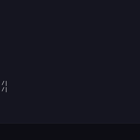
 /|
 /|