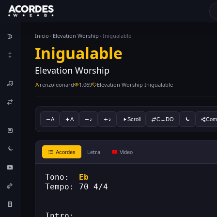
Inicio
Elevation Worship
Inigualable
Inigualable
Elevation Worship
renzoleonard
1,069
Elevation Worship Inigualable
A
A
♪
♪
Scroll
C↔DO
Comp
Letra
Acordes
Video
Tono:  
Eb
Tempo: 70 4/4
Intro: