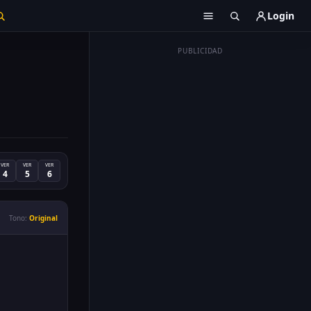
Login
PUBLICIDAD
VER
VER
VER
4
5
6
Tono:
Original