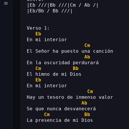
|Eb ///|Bb ///|Cm / Ab /|
|Eb/Bb / Bb ///|
Verso 1:
Eb
En mi interior
Cm
El Señor ha puesto una canción
Ab
En la oscuridad perdurará
Cm
Bb
El himno de mi Dios
Eb
En mi interior
Cm
Hay un tesoro de inmenso valor
Ab
Se que nunca desvanecerá
Cm
Bb
La presencia de mi Dios