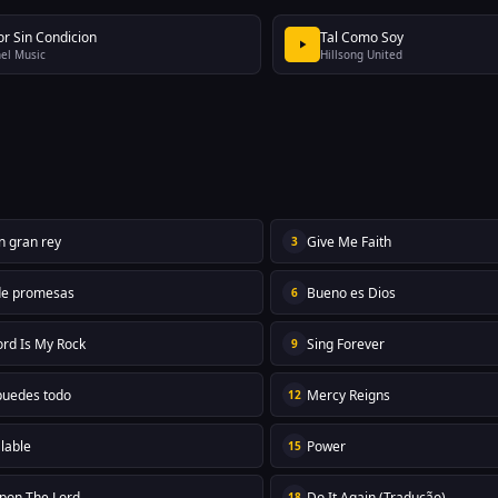
r Sin Condicion
Tal Como Soy
el Music
Hillsong United
n gran rey
Give Me Faith
3
de promesas
Bueno es Dios
6
ord Is My Rock
Sing Forever
9
 puedes todo
Mercy Reigns
12
alable
Power
15
Upon The Lord
Do It Again (Tradução)
18