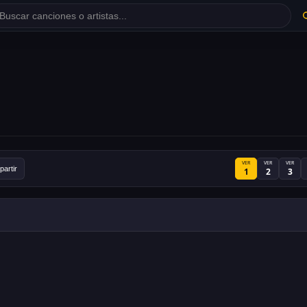
VER
VER
VER
artir
1
2
3