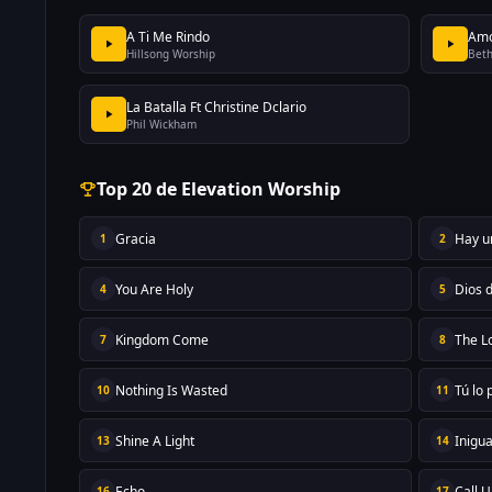
A Ti Me Rindo
Amo
Hillsong Worship
Beth
La Batalla Ft Christine Dclario
Phil Wickham
Top 20 de Elevation Worship
Gracia
Hay u
1
2
You Are Holy
Dios 
4
5
Kingdom Come
The L
7
8
Nothing Is Wasted
Tú lo
10
11
Shine A Light
Inigu
13
14
Echo
Call 
16
17