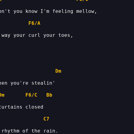
F6/A
Dm
Dm
F6/C
Bb
C7