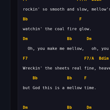
Bb
F
Dm
Bb
Dm
F7
F7/A
Bdim
Bb
Bb
F
Dm
Bb
Dm