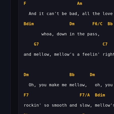
F
Am
Bdim
Dm
F6/C
Bb
G7
C7
Dm
Bb
Dm
F7
F7/A
Bdim