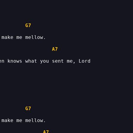
G7
A7
G7
A7