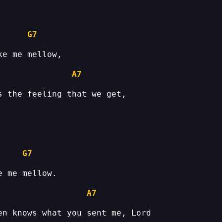
G7
A7
G7
A7