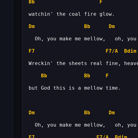
Bb
F
Dm
Bb
Dm
F7
F7/A
Bdim
Bb
Bb
F
Dm
Bb
Dm
F7
F7/A
Bdim