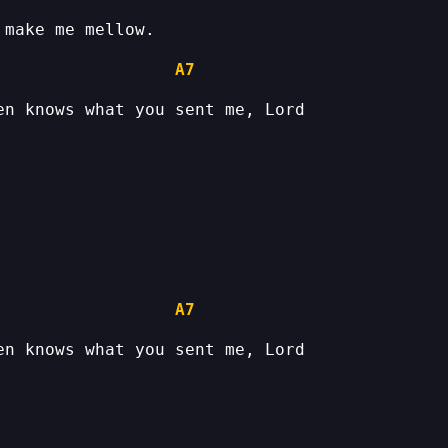
A7
A7