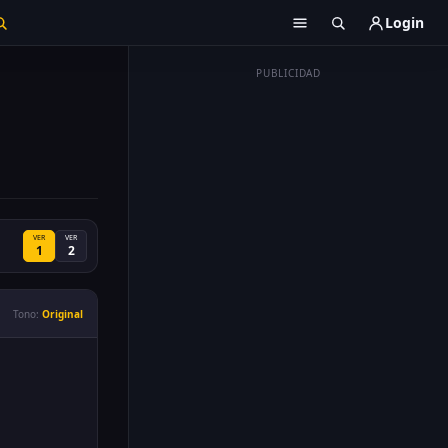
Login
PUBLICIDAD
VER
VER
1
2
Tono:
Original