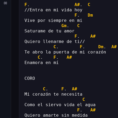
F
.                 
A#
.  
C
//Entra en mi vida hoy
F
.   
Dm
Vive por siempre en mi
Gm
.   
C
Saturame de tu amor
F
.    
A#
Quiero llenarme de ti//
C
.        
F
.     
Dm
.  
A#
Te abro la puerta de mi corazón
C
.    
F
.   
A#
Enamora en mí
CORO
C
.     
F
.  
A#
Mi corazón te necesita
C
Como el siervo vida el agua
F
.   
A#
Quiero amarte sin medida