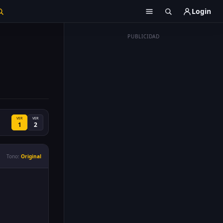
Login
PUBLICIDAD
VER
VER
1
2
Tono:
Original