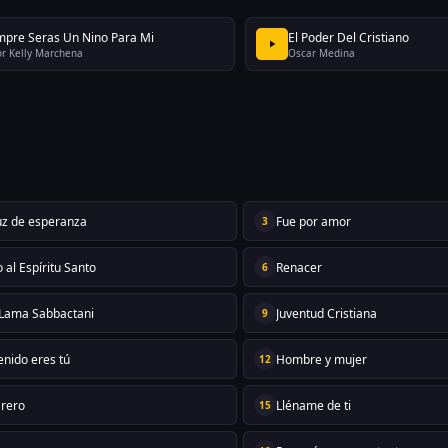
mpre Seras Un Nino Para Mi
El Poder Del Cristiano
or Kelly Marchena
Oscar Medina
uz de esperanza
Fue por amor
3
 al Espíritu Santo
Renacer
6
í Lama Sabbactani
Juventud Cristiana
9
enido eres tú
Hombre y mujer
12
arero
Lléname de ti
15