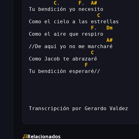
C
.      
F
.  
A#
Tu bendición yo necesito
C
Como el cielo a las estrellas
F
.   
Dm
Como el aire que respiro
A#
//De aquí yo no me marcharé
C
Como Jacob te abrazaré
F
Tu bendición esperaré//
Transcripción por Gerardo Valdez
Relacionados