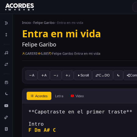
Inicio
Felipe Garibo
Entra en mi vida
Entra en mi vida
Felipe Garibo
GARERE
6,885
Felipe Garibo Entra en mi vida
A
A
♪
♪
Scroll
C↔DO
Comp
Letra
Acordes
Video
**Capotraste en el primer traste**
Intro
F
Dm
A#
C