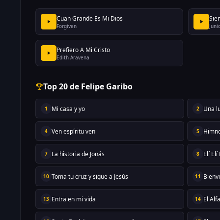
Cuan Grande Es Mi Dios
Sie
Forgiven
Juni
Prefiero A Mi Cristo
Edith Aravena
Top 20 de Felipe Garibo
Mi casa y yo
Una l
1
2
Ven espíritu ven
Himno
4
5
La historia de Jonás
Elí El
7
8
Toma tu cruz y sigue a Jesús
Bienv
10
11
Entra en mi vida
El Alf
13
14