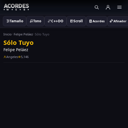
Tamaño
Tono
C↔DO
Scroll
Acordes
Afinador
Inicio
Felipe Peláez
Sólo Tuyo
Sólo Tuyo
Felipe Peláez
Angeles
5,146