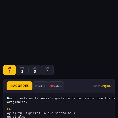
VER
VER
VER
VER
1
2
3
4
ACORDES
Letra
Video
Tono:
Original
Bueno, esta es la versión guitarra de la canción con los ton
originales.
LA
Ay si tú  supieras lo que siento aquí
en el alma