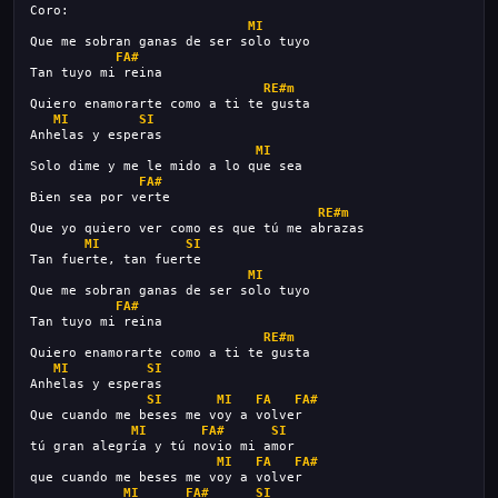
Coro:
MI
Que me sobran ganas de ser solo tuyo
FA#
Tan tuyo mi reina
RE#m
Quiero enamorarte como a ti te gusta
MI
SI
Anhelas y esperas
MI
Solo dime y me le mido a lo que sea
FA#
Bien sea por verte
RE#m
Que yo quiero ver como es que tú me abrazas
MI
SI
Tan fuerte, tan fuerte
MI
Que me sobran ganas de ser solo tuyo
FA#
Tan tuyo mi reina
RE#m
Quiero enamorarte como a ti te gusta
MI
SI
Anhelas y esperas
SI
MI
FA
FA#
Que cuando me beses me voy a volver
MI
FA#
SI
tú gran alegría y tú novio mi amor
MI
FA
FA#
que cuando me beses me voy a volver
MI
FA#
SI