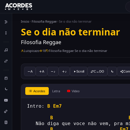
Inicio
Filosofia Reggae
Se o dia não terminar
Se o dia não terminar
Filosofia Reggae
Luispicazo
18
Filosofia Reggae Se o dia não terminar
A
A
♪
♪
Scroll
C↔DO
Comp
Letra
Acordes
Video
Intro: 
B
Em7
B
   Não diga que voce não vem, pra m
B
Em7