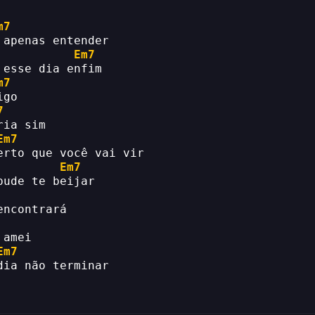
m7
 apenas entender
Em7
 esse dia enfim
m7
igo
7
ria sim
Em7
erto que você vai vir
Em7
pude te beijar
encontrará
 amei
Em7
dia não terminar