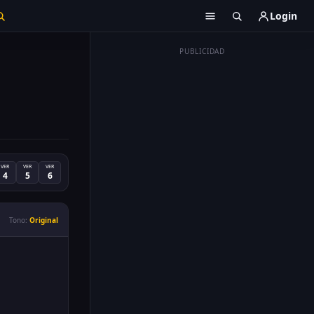
Login
PUBLICIDAD
VER
VER
VER
4
5
6
Tono:
Original