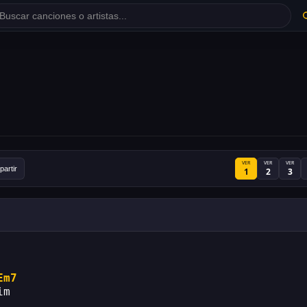
VER
VER
VER
artir
1
2
3
Em7
im