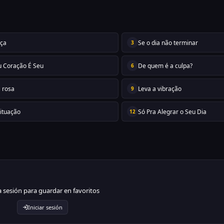
iça
Se o dia não terminar
3
 Coração É Seu
De quem é a culpa?
6
 rosa
Leva a vibração
9
Situação
Só Pra Alegrar o Seu Dia
12
ia sesión para guardar en favoritos
Iniciar sesión