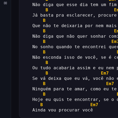
   Não diga que esse dia tem um fim
B
E
   Já basta pra esclarecer, procure
B
   Que não te deixaria por nem mais
B
E
   Não diga que não quer sonhar com
B
Em
   No sonho quando te encontrei que
B
   Não esconda isso de você, se é c
B
   Ou tudo acabaria assim e eu nem 
B
Em7
   Se vá deixa que eu vá, você não 
B
Em7
   Ninguém para te amar, como eu te
B
   Hoje eu quis te encontrar, se o 
B
Em7
   Ainda vou procurar você