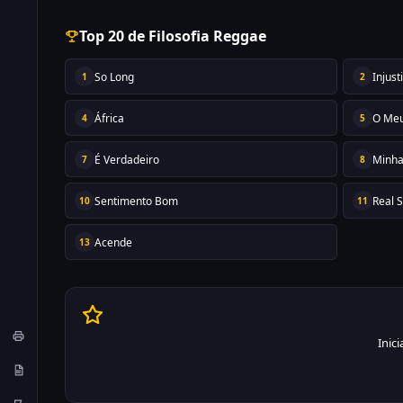
Top 20 de Filosofia Reggae
So Long
Injust
1
2
África
O Meu
4
5
É Verdadeiro
Minha
7
8
Sentimento Bom
Real 
10
11
Acende
13
Inic