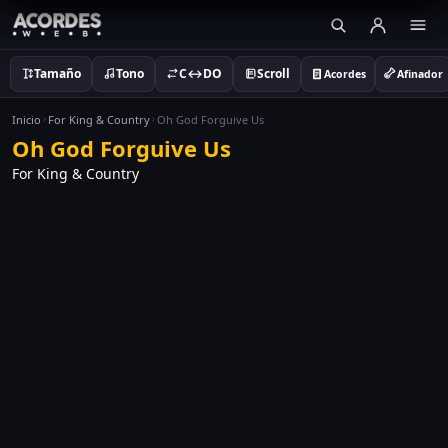
Tamaño
Tono
C↔DO
Scroll
Acordes
Afinador
Inicio
For King & Country
Oh God Forguive Us
Oh God Forguive Us
For King & Country