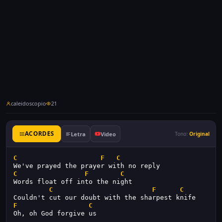
caleidoscopio
21
ACORDES
Letra
Video
Tono:
Original
C
F
C
We've prayed the prayer with no reply
C
F
C
Words float off into the night
C
F
C
Couldn't cut our doubt with the sharpest knife
F
C
Oh, oh God forgive us