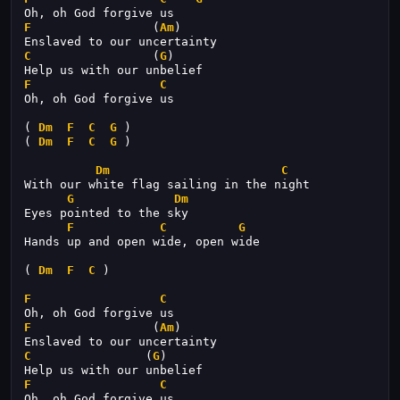
Oh, oh God forgive us
F
                 (
Am
)
Enslaved to our uncertainty
C
                 (
G
)
Help us with our unbelief
F
C
Oh, oh God forgive us
( 
Dm
F
C
G
 )
( 
Dm
F
C
G
 )
Dm
C
With our white flag sailing in the night
G
Dm
Eyes pointed to the sky
F
C
G
Hands up and open wide, open wide
( 
Dm
F
C
 )
F
C
Oh, oh God forgive us
F
                 (
Am
)
Enslaved to our uncertainty
C
                (
G
)
Help us with our unbelief
F
C
Oh, oh God forgive us