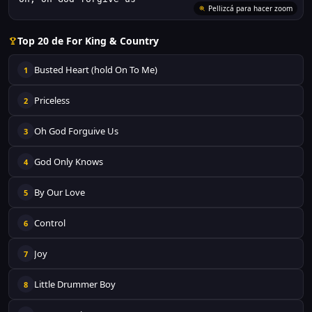
Pellizcá para hacer zoom
Top 20 de For King & Country
Busted Heart (hold On To Me)
1
Priceless
2
Oh God Forguive Us
3
God Only Knows
4
By Our Love
5
Control
6
Joy
7
Little Drummer Boy
8