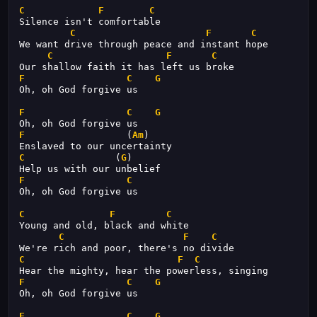
C
F
C
Silence isn't comfortable
C
F
C
We want drive through peace and instant hope
C
F
C
Our shallow faith it has left us broke
F
C
G
Oh, oh God forgive us
F
C
G
Oh, oh God forgive us
F
                  (
Am
)
Enslaved to our uncertainty
C
                (
G
)
Help us with our unbelief
F
C
Oh, oh God forgive us
C
F
C
Young and old, black and white
C
F
C
We're rich and poor, there's no divide
C
F
C
Hear the mighty, hear the powerless, singing
F
C
G
Oh, oh God forgive us
F
C
G