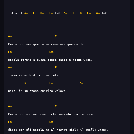
intro: [ 
Am
 - 
F
 - 
Dm
 - 
Em
 (x3) 
Am
 - 
F
 - 
G
 - 
Em
 - 
Am
Am
F
Em
Dm7
Am
F
G
Em
Am
Am
F
Em
Dm