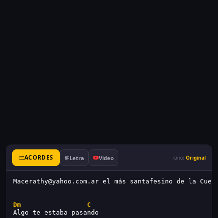
ACORDES
Letra
Video
Tono:
Original
Macerathy@yahoo.com.ar el más santafesino de la Cuer
Dm
C
Algo te estaba pasando