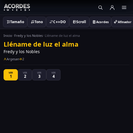
Tamaño
Tono
C↔DO
Scroll
Acordes
Afinador
Inicio
Fredy y los Nobles
Lléname de luz el alma
Lléname de luz el alma
Fredy y los Nobles
Argesan
2
VER
VER
VER
VER
1
2
3
4