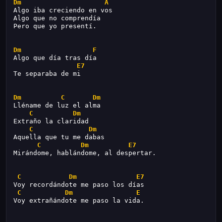
Dm
A
Algo iba creciendo en vos
Algo que no comprendía
Pero que yo presentí.
Dm
F
Algo que día tras día
E7
Te separaba de mi
Dm
C
Dm
Lléname de luz el alma
C
Dm
Extraño la claridad
C
Dm
Aquella que tu me dabas
C
Dm
E7
Mirándome, hablándome, al despertar.
C
Dm
E7
Voy recordándote me paso los días
C
Dm
E
Voy extrañándote me paso la vida.