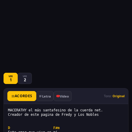
VER
VER
1
2
ACORDES
Letra
Video
Tono:
Original
MACERATHY el más santafesino de la cuerda net.
Creador de este pagina de Fredy y Los Nobles
D
F#m