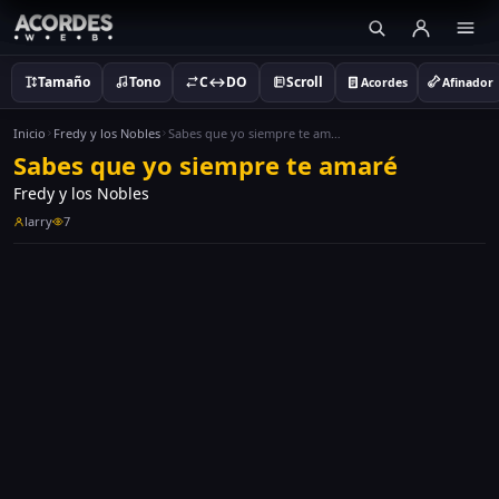
Tamaño
Tono
C↔DO
Scroll
Acordes
Afinador
Inicio
Fredy y los Nobles
Sabes que yo siempre te amaré
Sabes que yo siempre te amaré
Fredy y los Nobles
larry
7