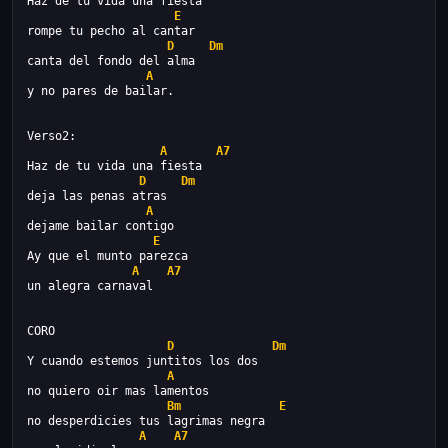
Haz de tu vida una fiesta
E
rompe tu pecho al cantar
D
Dm
canta del fondo del alma
A
y no pares de bailar.
Verso2:
A
A7
Haz de tu vida una fiesta
D
Dm
deja las penas atras
A
dejame bailar contigo
E
Ay que el munto parezca
A
A7
un alegra carnaval
CORO
D
Dm
Y cuando estemos juntitos los dos
A
no quiero oir mas lamentos
Bm
E
no desperdicies tus lagrimas negra
A
A7