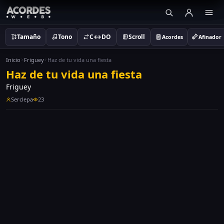
Tamaño
Tono
C↔DO
Scroll
Acordes
Afinador
Inicio
Friguey
Haz de tu vida una fiesta
Haz de tu vida una fiesta
Friguey
Serclepa
23