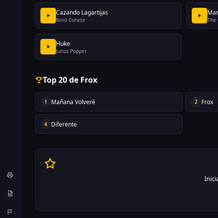
Cazando Lagartijas
Ma
Nino Cohete
The 
Huke
Julius Popper
Top 20 de Frox
Mañana Volveré
Frox
1
2
Diferente
4
Inic