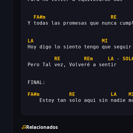
FA#m
RE
Y todas las promesas que nunca cump
LA
MI
Hoy digo lo siento tengo que seguir
RE
REm
LA
 - 
SOL
Pero Tal vez, Volveré a sentir
FINAL:
FA#m
RE
LA
M
    Estoy tan solo aqui sin nadie m
Relacionados