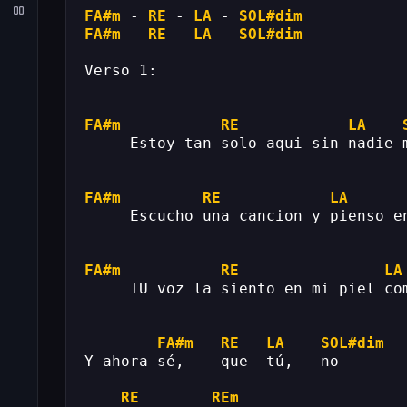
FA#m
 - 
RE
 - 
LA
 - 
SOL#dim
FA#m
 - 
RE
 - 
LA
 - 
SOL#dim
Verso 1:
FA#m
RE
LA
     Estoy tan solo aqui sin nadie 
FA#m
RE
LA
     Escucho una cancion y pienso e
FA#m
RE
LA
     TU voz la siento en mi piel co
FA#m
RE
LA
SOL#dim
Y ahora sé,    que  tú,   no       
RE
REm