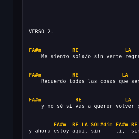
VERSO 2:
FA#m
RE
LA
    Me siento sola/o sin verte regr
FA#m
RE
LA
    Recuerdo todas las cosas que se
FA#m
RE
LA
    y no sé si vas a querer volver 
FA#m
RE
LA
SOL#dim
FA#m
RE
y ahora estoy aqui, sin     ti,  si