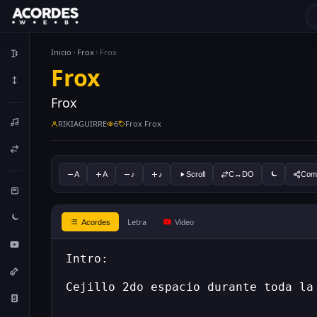
Inicio
Frox
Frox
Frox
Frox
RIKIAGUIRRE
6
Frox Frox
A
A
♪
♪
Scroll
C↔DO
Comp
Letra
Acordes
Video
Intro:
Cejillo 2do espacio durante toda la