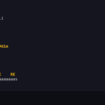
li
#dim
I
RE
aaaaaaas