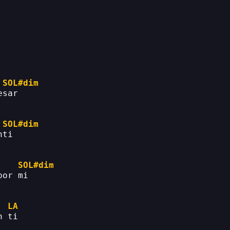
SOL#dim
esar
SOL#dim
nti
SOL#dim
por mi
LA
n ti