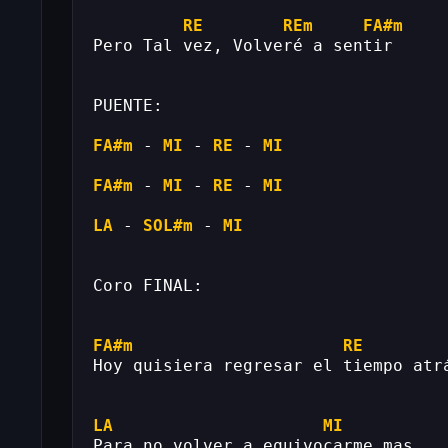
RE
REm
FA#m
Pero Tal vez, Volveré a sentir
PUENTE:
FA#m
 - 
MI
 - 
RE
 - 
MI
FA#m
 - 
MI
 - 
RE
 - 
MI
LA
 - 
SOL#m
 - 
MI
Coro FINAL:
FA#m
RE
Hoy quisiera regresar el tiempo atr
LA
MI
Para no volver a equivocarme mas