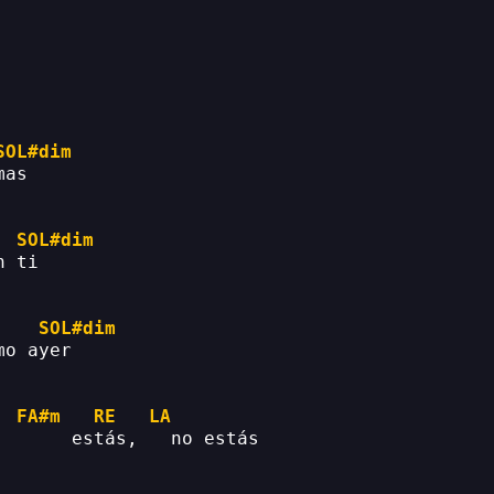
SOL#dim
mas
SOL#dim
n ti
SOL#dim
mo ayer
FA#m
RE
LA
       estás,   no estás