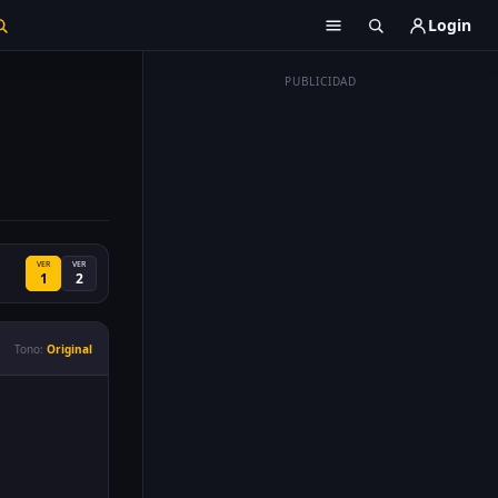
Login
PUBLICIDAD
VER
VER
1
2
Tono:
Original