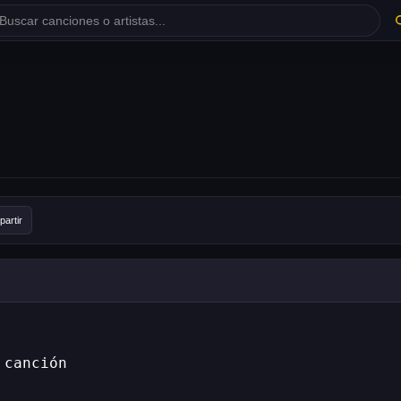
artir
 canción